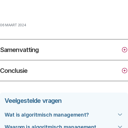
06 MAART 2024
Samenvatting
Conclusie
Veelgestelde vragen
Wat is algoritmisch management?
Simpel gezegd houdt algoritmisch management de
Waarom is algoritmisch management