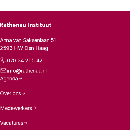
Footer-menu
Rathenau logo, naar de homepage
Contactinformatie
Anna van Saksenlaan 51
2593 HW Den Haag
Telefoonnummer:
070 34 21 5 42
E-mailadres:
info@rathenau.nl
Paginanavigatie
Agenda
Over ons
machine
learning
Medewerkers
Vacatures