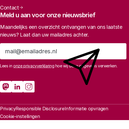
Contact
Meld u aan voor onze nieuwsbrief
Maandelijks een overzicht ontvangen van ons laatste
nieuws? Laat dan uw mailadres achter.
Aanmelden
Lees in
onze privacyverklaring
hoe wij deze gegevens verwerken.
Sociale media
Rathenau Mastodon
Rathenau LinkedIn
Rathenau Instagram
Juridische informatie
Privacy
Responsible Disclosure
Informatie opvragen
Cookie-instellingen