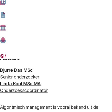
ANP-467868871 algoritmisch management Katrien
Mulder ANP.jpg
Werknemers buiten de platformeconomie krijgen ook steeds vaker te
maken met elementen van algoritmisch management (foto: Katrien
Mulder/ANP)
Auteurs
Djurre Das MSc
Senior onderzoeker
Linda Kool MSc MA
Onderzoekscoördinator
Algoritmisch management is vooral bekend uit de