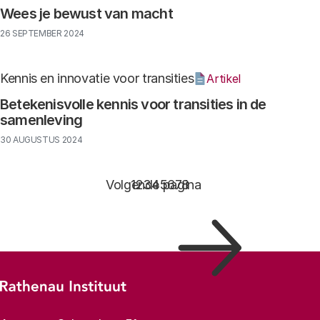
Wees je bewust van macht
26 SEPTEMBER 2024
Kennis en innovatie voor transities
Artikel
Betekenisvolle kennis voor transities in de
samenleving
30 AUGUSTUS 2024
Paginering
Volgende pagina
Pagina
1
Pagina
2
Pagina
3
Pagina
4
Pagina
5
Pagina
6
Pagina
7
Pagina
8
Footer-menu
Rathenau logo, naar de homepage