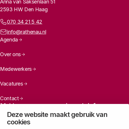
Contactinformatie
Anna van Saksenlaan 51
2593 HW Den Haag
Telefoonnummer:
070 34 21 5 42
E-mailadres:
info@rathenau.nl
Paginanavigatie
Agenda
Over ons
Medewerkers
Vacatures
Contact
Meld u aan voor onze nieuwsbrief
Deze website maakt gebruik van
Maandelijks een overzicht ontvangen van ons laatste
cookies
nieuws? Laat dan uw mailadres achter.