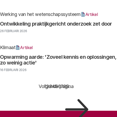
Werking van het wetenschapssysteem
Artikel
Ontwikkeling praktijkgericht onderzoek zet door
26 FEBRUARI 2026
Klimaat
Artikel
Opwarming aarde: 'Zoveel kennis en oplossingen,
zo weinig actie'
16 FEBRUARI 2026
Paginering
Volgende pagina
Pagina
1
Pagina
2
Pagina
3
Pagina
4
Pagina
5
Pagina
6
Pagina
7
Pagina
8
Pagina
9
…