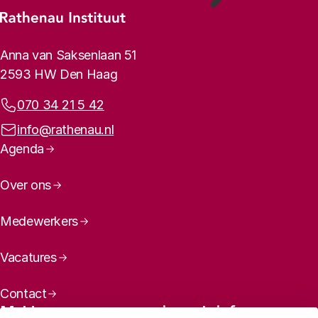
Footer-menu
Rathenau logo, naar de homepage
Contactinformatie
Anna van Saksenlaan 51
2593 HW Den Haag
Telefoonnummer:
070 34 21 5 42
E-mailadres:
info@rathenau.nl
Paginanavigatie
Agenda
Over ons
Medewerkers
Vacatures
Contact
Meld u aan voor onze nieuwsbrief