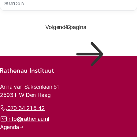
25 MEI 2018
Paginering
Volgende pagina
Pagina
1
Pagina
2
Footer-menu
Rathenau logo, naar de homepage
Contactinformatie
Anna van Saksenlaan 51
2593 HW Den Haag
Telefoonnummer:
070 34 21 5 42
E-mailadres:
info@rathenau.nl
Paginanavigatie
Agenda