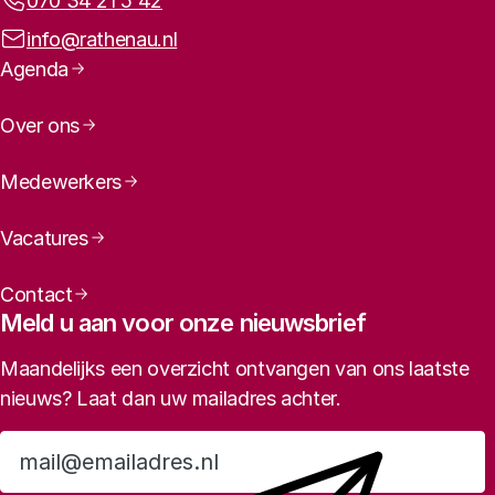
Telefoonnummer:
070 34 21 5 42
E-mailadres:
info@rathenau.nl
Paginanavigatie
Agenda
Over ons
Medewerkers
Vacatures
Contact
Meld u aan voor onze nieuwsbrief
Maandelijks een overzicht ontvangen van ons laatste
nieuws? Laat dan uw mailadres achter.
Aanmelden