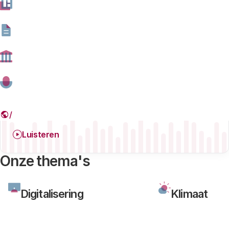
Digitalisering
Podcast
08 JULI 2026
Verrekijkers live: Is het online debat nog te
redden?
Luisteren
Onze thema's
Digitalisering
Klimaat