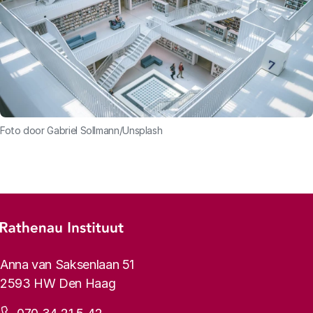
Foto door Gabriel Sollmann/Unsplash
Footer-menu
Rathenau logo, naar de homepage
Contactinformatie
Anna van Saksenlaan 51
2593 HW Den Haag