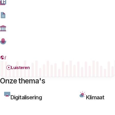
Digitalisering
Podcast
08 JULI 2026
Verrekijkers live: Is het online debat nog te
redden?
Luisteren
Onze thema's
Digitalisering
Klimaat