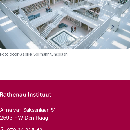
Foto door Gabriel Sollmann/Unsplash
Footer-menu
Rathenau logo, naar de homepage
Contactinformatie
Anna van Saksenlaan 51
2593 HW Den Haag