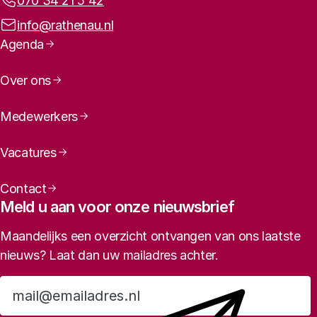
Telefoonnummer:
070 34 21 5 42
E-mailadres:
info@rathenau.nl
Paginanavigatie
Agenda
Over ons
Medewerkers
Vacatures
Contact
Meld u aan voor onze nieuwsbrief
Maandelijks een overzicht ontvangen van ons laatste
nieuws? Laat dan uw mailadres achter.
Aanmelden