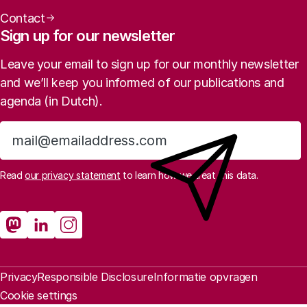
Contact
Sign up for our newsletter
Leave your email to sign up for our monthly newsletter
and we’ll keep you informed of our publications and
agenda (in Dutch).
Sign up
Read
our privacy statement
to learn how we treat this data.
Social media
Rathenau Mastodon
Rathenau LinkedIn
Rathenau Instagram
Legal information
Privacy
Responsible Disclosure
Informatie opvragen
Cookie settings