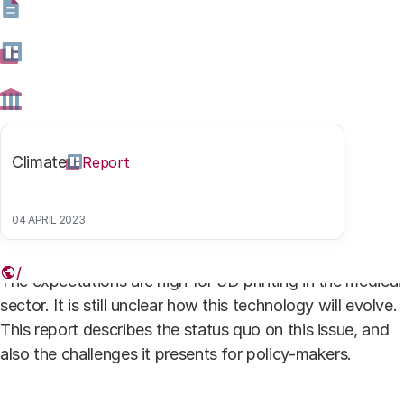
Report
Download
Ad
file type
pdf -
file size
2.7 MB
shutterstock_1086679850.jpg
Climate
Report
Authors
04 APRIL 2023
The expectations are high for 3D printing in the medical
sector. It is still unclear how this technology will evolve.
This report describes the status quo on this issue, and
also the challenges it presents for policy-makers.