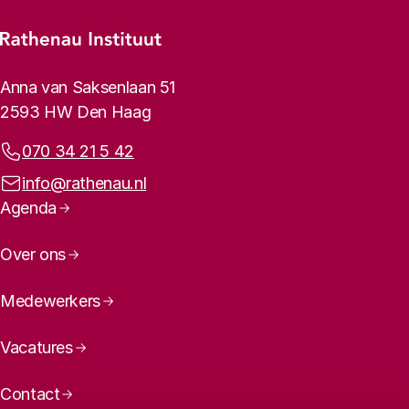
Footer-menu
Rathenau logo, naar de homepage
Contactinformatie
Anna van Saksenlaan 51
2593 HW Den Haag
Telefoonnummer:
070 34 21 5 42
E-mailadres:
info@rathenau.nl
Paginanavigatie
Agenda
Over ons
Medewerkers
Vacatures
Contact