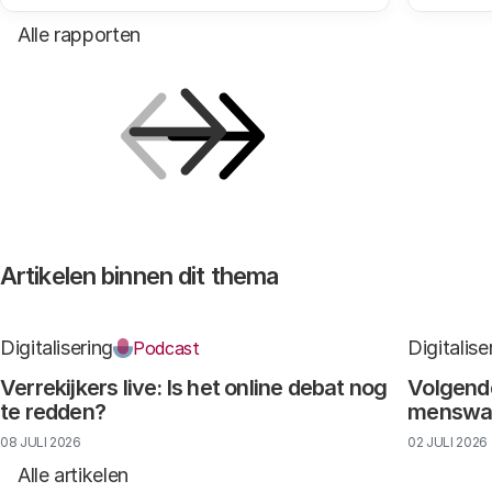
Alle rapporten
Vorige
Volgende
Artikelen binnen dit thema
Digitalisering
Digitalise
Podcast
Verrekijkers live: Is het online debat nog
Volgende
te redden?
menswaar
08 JULI 2026
02 JULI 2026
Alle artikelen