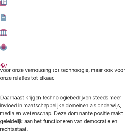
Foto: Rathenau Instituut
In het huidige stadium van digitalisering vragen twee
specifieke ontwikkelingen om onze aandacht. Ten
eerste komt digitale technologie steeds ‘dichter op de
huid’: kunstmatige intelligentie en immersieve
technologie weten menselijk en sociaal gedrag steeds
beter na te bootsen. Dat heeft niet alleen implicaties
voor onze verhouding tot technologie, maar ook voor
onze relaties tot elkaar.
Daarnaast krijgen technologiebedrijven steeds meer
invloed in maatschappelijke domeinen als onderwijs,
media en wetenschap. Deze dominante positie raakt
geleidelijk aan het functioneren van democratie en
rechtsstaat.