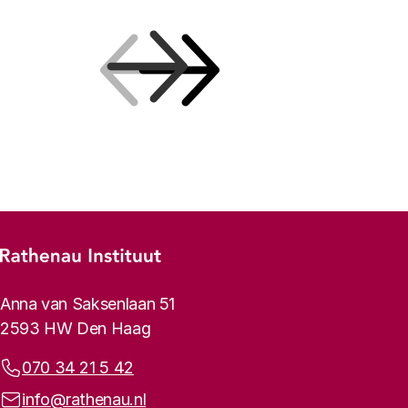
Vorige
Volgende
Footer-menu
Rathenau logo, naar de homepage
Contactinformatie
Anna van Saksenlaan 51
2593 HW Den Haag
Telefoonnummer:
070 34 21 5 42
E-mailadres:
info@rathenau.nl