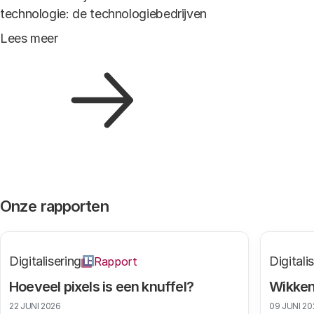
technologie: de technologiebedrijven
Lees meer
Onze rapporten
Digitalisering
Digitali
Rapport
Hoeveel pixels is een knuffel?
Wikken
22 JUNI 2026
09 JUNI 20