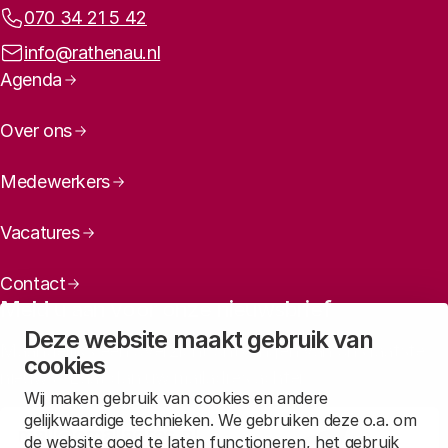
Telefoonnummer:
070 34 21 5 42
E-mailadres:
info@rathenau.nl
Paginanavigatie
Agenda
Over ons
Medewerkers
Vacatures
Contact
Meld u aan voor onze nieuwsbrief
Deze website maakt gebruik van
Maandelijks een overzicht ontvangen van ons laatste
cookies
nieuws? Laat dan uw mailadres achter.
Wij maken gebruik van cookies en andere
gelijkwaardige technieken. We gebruiken deze o.a. om
Aanmelden
de website goed te laten functioneren, het gebruik