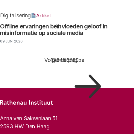
Digitalisering
Artikel
Offline ervaringen beïnvloeden geloof in
misinformatie op sociale media
09 JUNI 2026
Paginering
Volgende pagina
Pagina
1
Pagina
2
Pagina
3
Pagina
4
Pagina
5
Pagina
6
Pagina
7
Pagina
8
Pagina
9
…
Footer-menu
Rathenau logo, naar de homepage
Contactinformatie
Anna van Saksenlaan 51
2593 HW Den Haag