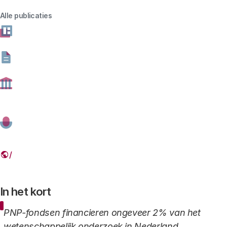
liefdadigheidsinstellingen die fondsen werven. We
zetten op een rij hoeveel zij uitgeven aan Research &
Alle publicaties
Development (R&D) en onderzoek.
06 JANUARI 2026
Deel dit artikel
Link
In het kort
PNP-fondsen financieren ongeveer 2% van het
wetenschappelijk onderzoek in Nederland.