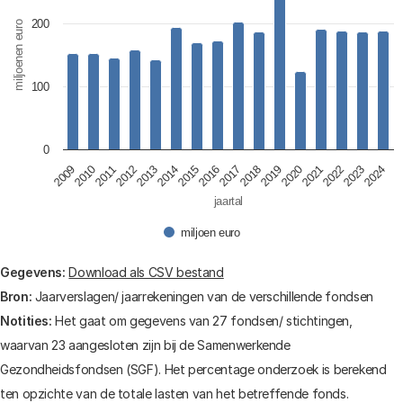
The chart has 1 Y axis displaying miljoenen euro. Data r
200
miljoenen euro
100
0
2009
2010
2011
2012
2013
2014
2015
2016
2017
2018
2019
2020
2021
2022
2023
2024
jaartal
miljoen euro
End of interactive chart.
Gegevens:
Download als CSV bestand
Bron:
Jaarverslagen/ jaarrekeningen van de verschillende fondsen
Notities:
Het gaat om gegevens van 27 fondsen/ stichtingen,
waarvan 23 aangesloten zijn bij de Samenwerkende
Gezondheidsfondsen (SGF). Het percentage onderzoek is berekend
ten opzichte van de totale lasten van het betreffende fonds.