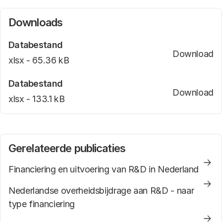
afkortingen verwijzen we graag naar de
webpagina
Downloads
.
Databestand
Download
He
bestand type
xlsx -
bestand formaat
65.36 kB
Databestand
Download
N
bestand type
xlsx -
bestand formaat
133.1 kB
Gerelateerde publicaties
Financiering en uitvoering van R&D in Nederland
Nederlandse overheidsbijdrage aan R&D - naar
type financiering