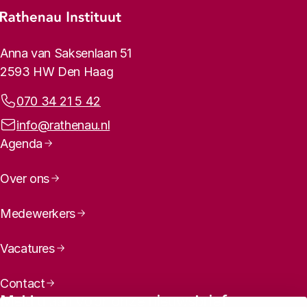
Footer-menu
Rathenau logo, naar de homepage
Contactinformatie
Anna van Saksenlaan 51
2593 HW Den Haag
Telefoonnummer:
070 34 21 5 42
E-mailadres:
info@rathenau.nl
Paginanavigatie
Agenda
Over ons
Medewerkers
Vacatures
Contact
Meld u aan voor onze nieuwsbrief