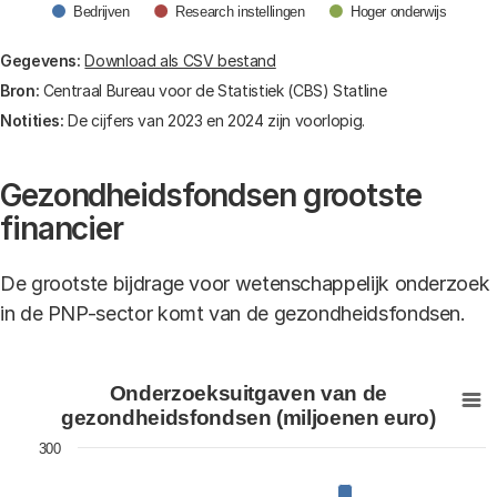
Bedrijven
Research instellingen
Hoger onderwijs
End of interactive chart.
Gegevens:
Download als CSV bestand
Bron:
Centraal Bureau voor de Statistiek (CBS) Statline
Notities:
De cijfers van 2023 en 2024 zijn voorlopig.
Gezondheidsfondsen grootste
financier
De grootste bijdrage voor wetenschappelijk onderzoek
in de PNP-sector komt van de gezondheidsfondsen.
Onderzoeksuitgaven van de gezondheidsfondsen (miljo
Onderzoeksuitgaven van de
Bar chart with 16 bars.
gezondheidsfondsen (miljoenen euro)
View as data table, Onderzoeksuitgaven van de gezo
300
The chart has 1 X axis displaying jaartal.