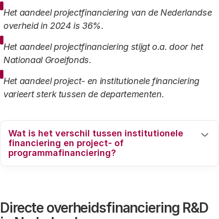
Het aandeel projectfinanciering van de Nederlandse
overheid in 2024 is 36%.
Het aandeel projectfinanciering stijgt o.a. door het
Nationaal Groeifonds.
Het aandeel project- en institutionele financiering
varieert sterk tussen de departementen.
Wat is het verschil tussen institutionele
financiering en project- of
programmafinanciering?
Bij
institutionele financiering
gaat het om uitgaven
aan instellingen zonder dat er sprake is van
concurrentie of directe selectie van projecten.
Directe overheidsfinanciering R&D
Instellingen zijn vrij om deze middelen zelf te besteden.