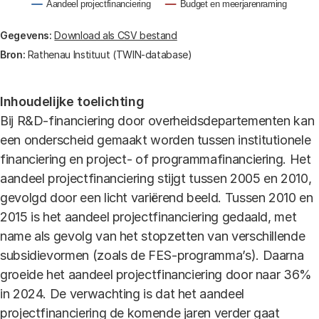
Aandeel projectfinanciering
Budget en meerjarenraming
End of interactive chart.
Gegevens:
Download als CSV bestand
Bron:
Rathenau Instituut (TWIN-database)
Inhoudelijke toelichting
Bij R&D-financiering door overheidsdepartementen kan
een onderscheid gemaakt worden tussen institutionele
financiering en project- of programmafinanciering. Het
aandeel projectfinanciering stijgt tussen 2005 en 2010,
gevolgd door een licht variërend beeld. Tussen 2010 en
2015 is het aandeel projectfinanciering gedaald, met
name als gevolg van het stopzetten van verschillende
subsidievormen (zoals de FES-programma’s). Daarna
groeide het aandeel projectfinanciering door naar 36%
in 2024. De verwachting is dat het aandeel
projectfinanciering de komende jaren verder gaat