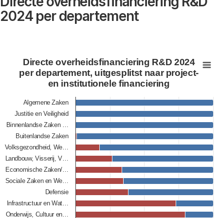
Directe overheidsfinanciering R&D
2024 per departement
Directe overheidsfinanciering R&D 2024 per departement, 
Directe overheidsfinanciering R&D 2024
Bar chart with 2 data series.
per departement, uitgesplitst naar project-
en institutionele financiering
View as data table, Directe overheidsfinanciering R&D 
The chart has 1 X axis displaying categories.
Algemene Zaken
The chart has 1 Y axis displaying procent. Data ranges f
Justitie en Veiligheid
Binnenlandse Zaken …
Buitenlandse Zaken
Volksgezondheid, We…
Landbouw, Visserij, V…
Economische Zaken/…
Sociale Zaken en We…
Defensie
Infrastructuur en Wat…
Onderwijs, Cultuur en…