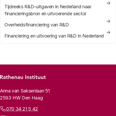
Tijdreeks R&D-uitgaven in Nederland naar
financieringsbron en uitvoerende sector
Overheidsfinanciering van R&D
Financiering en uitvoering van R&D in Nederland
Footer-menu
Rathenau logo, naar de homepage
Contactinformatie
Anna van Saksenlaan 51
2593 HW Den Haag
Telefoonnummer:
070 34 21 5 42