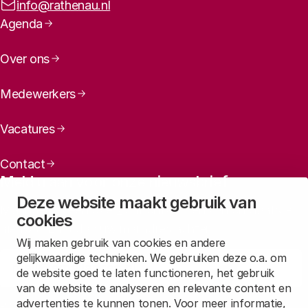
E-mailadres:
info@rathenau.nl
Paginanavigatie
Agenda
Over ons
Medewerkers
Vacatures
Contact
Meld u aan voor onze nieuwsbrief
Deze website maakt gebruik van
Maandelijks een overzicht ontvangen van ons laatste
cookies
nieuws? Laat dan uw mailadres achter.
Wij maken gebruik van cookies en andere
gelijkwaardige technieken. We gebruiken deze o.a. om
Aanmelden
de website goed te laten functioneren, het gebruik
van de website te analyseren en relevante content en
advertenties te kunnen tonen. Voor meer informatie,
Lees in
onze privacyverklaring
hoe wij deze gegevens verwerken.