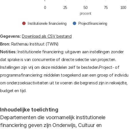
0
25
50
75
100
procent
Institutionele financiering
Projectfinanciering
End of interactive chart.
Gegevens:
Download als CSV bestand
Bron:
Rathenau Instituut (TWIN)
Notities:
Institutionele financiering: uitgaven aan instellingen zonder
dat sprake is van concurrentie of directe selectie van projecten.
Instellingen zijn vrij om deze middelen zelf te besteden.Project- of
programmafinanciering: middelen toegekend aan een groep of individu
om onderzoeksactiviteiten uit te voeren die begrensd zijn in reikwijdte,
budget en tijd.
Inhoudelijke toelichting
Departementen die voornamelijk institutionele
financiering geven zijn Onderwijs, Cultuur en