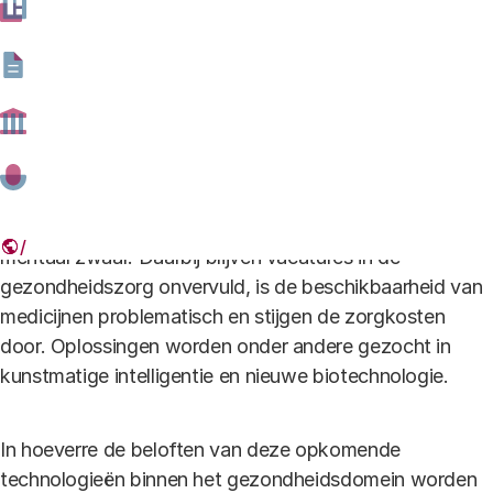
Gezondheid-Rathenau-Instituut.jpg
Baby Builder, installatie van kunstenaar Bertrand Burgers op de Dutch
Design Week 2021. (Foto: Edwin Smits)
De gezondheid in Nederland staat onder druk. Onze
ervaren gezondheid neemt af, de gezondheidskloof
tussen arm en rijk is hardnekkig, vergrijzing leidt tot een
groeiend beroep op zorg, en jongeren hebben het
mentaal zwaar. Daarbij blijven vacatures in de
gezondheidszorg onvervuld, is de beschikbaarheid van
medicijnen problematisch en stijgen de zorgkosten
door. Oplossingen worden onder andere gezocht in
kunstmatige intelligentie en nieuwe biotechnologie.
In hoeverre de beloften van deze opkomende
technologieën binnen het gezondheidsdomein worden