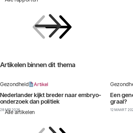
Vorige
Volgende
Artikelen binnen dit thema
Gezondheid
Gezondh
Artikel
Nederlander kijkt breder naar embryo-
Een gene
onderzoek dan politiek
graal?
28 MEI 2026
12 MAART 20
Alle artikelen