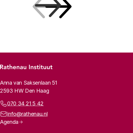
Vorige
Volgende
Footer-menu
Rathenau logo, naar de homepage
Contactinformatie
Anna van Saksenlaan 51
2593 HW Den Haag
Telefoonnummer:
070 34 21 5 42
E-mailadres:
info@rathenau.nl
Paginanavigatie
Agenda