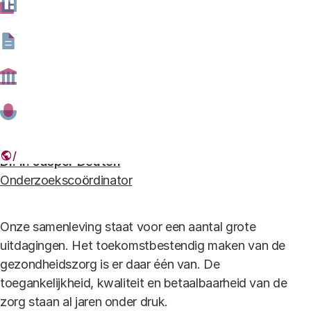
voorbij-de-zorgapp-Rathenau.jpg
Het Rathenau Instituut onderzocht hoe de effectiviteit van digitale
innovaties in de zorg is te verhogen. (Foto: Shutterstock)
Auteurs
Dr. ir. Jasper Deuten
Onderzoekscoördinator
Onze samenleving staat voor een aantal grote
uitdagingen. Het toekomstbestendig maken van de
gezondheidszorg is er daar één van. De
toegankelijkheid, kwaliteit en betaalbaarheid van de
zorg staan al jaren onder druk.