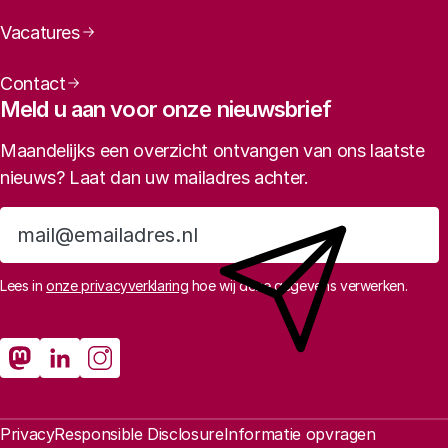
Vacatures
Contact
Meld u aan voor onze nieuwsbrief
Maandelijks een overzicht ontvangen van ons laatste
nieuws? Laat dan uw mailadres achter.
Aanmelden
Lees in
onze privacyverklaring
hoe wij deze gegevens verwerken.
Sociale media
Inbeddingsgerichte innovatie
Rathenau Mastodon
Rathenau LinkedIn
Rathenau Instagram
Juridische informatie
Privacy
Responsible Disclosure
Informatie opvragen