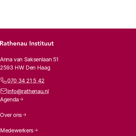
Vorige
Volgende
Footer-menu
Rathenau logo, naar de homepage
Contactinformatie
Anna van Saksenlaan 51
2593 HW Den Haag
Telefoonnummer:
070 34 21 5 42
E-mailadres:
info@rathenau.nl
Paginanavigatie
Agenda
Doel van het project
Over ons
Medewerkers