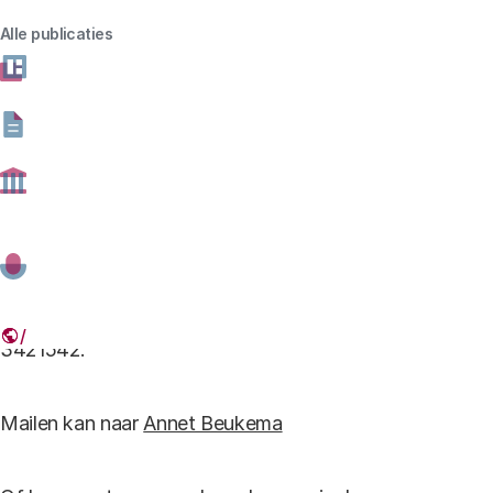
Ottevanger, hoofd communicatie, 06-30306088.
Alle publicaties
Mailen kan naar a.ottevanger@rathenau.nl
Sprekers
Zoekt u voor een evenement een panellid of
spreker?
Neem dan contact op met het secretariaat, via 070-
3421542.
Mailen kan naar
Annet Beukema