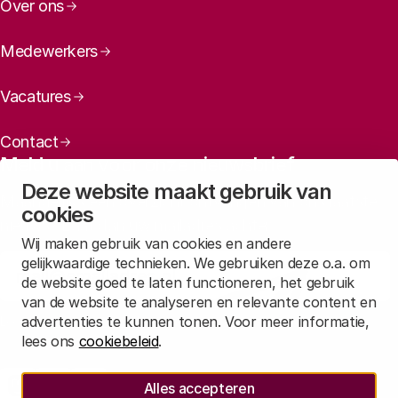
Over ons
Medewerkers
Vacatures
Contact
Meld u aan voor onze nieuwsbrief
Deze website maakt gebruik van
Maandelijks een overzicht ontvangen van ons laatste
cookies
nieuws? Laat dan uw mailadres achter.
Wij maken gebruik van cookies en andere
gelijkwaardige technieken. We gebruiken deze o.a. om
Aanmelden
de website goed te laten functioneren, het gebruik
van de website te analyseren en relevante content en
advertenties te kunnen tonen. Voor meer informatie,
Lees in
onze privacyverklaring
hoe wij deze gegevens verwerken.
lees ons
cookiebeleid
.
Sociale media
Alles accepteren
Rathenau Mastodon
Rathenau LinkedIn
Rathenau Instagram