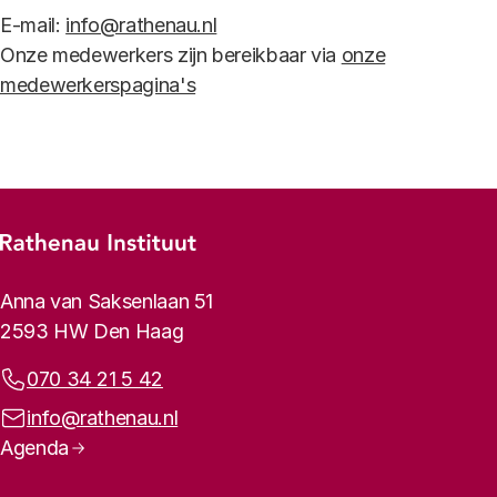
E-mail:
info@rathenau.nl
Onze medewerkers zijn bereikbaar via
onze
medewerkerspagina's
Footer-menu
Rathenau logo, naar de homepage
Contactinformatie
Anna van Saksenlaan 51
2593 HW Den Haag
Telefoonnummer:
070 34 21 5 42
E-mailadres:
info@rathenau.nl
Paginanavigatie
Agenda