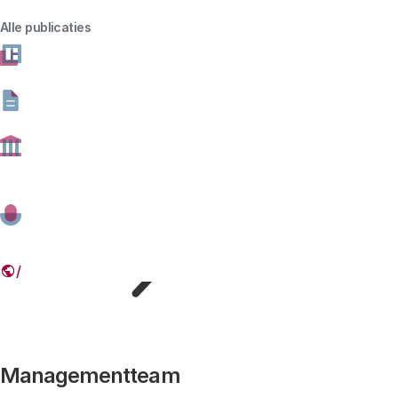
Alle publicaties
Drs. Jeroen Heres
Adjunct-directeur
Lees meer
Managementteam