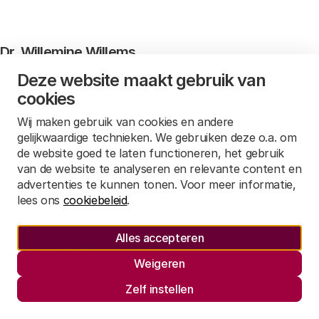
Dr. Willemine Willems
Onderzoeker
Deze website maakt gebruik van
cookies
Lees meer
Wij maken gebruik van cookies en andere
gelijkwaardige technieken. We gebruiken deze o.a. om
de website goed te laten functioneren, het gebruik
van de website te analyseren en relevante content en
advertenties te kunnen tonen. Voor meer informatie,
lees ons
cookiebeleid
.
Alles accepteren
Wouter Nieuwenhuizen MSc
Weigeren
Onderzoeker
Zelf instellen
Lees meer