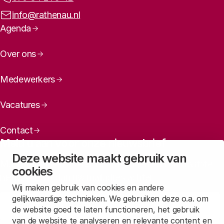
E-mailadres:
info@rathenau.nl
Paginanavigatie
Agenda
Over ons
Medewerkers
Vacatures
Contact
Meld u aan voor onze nieuwsbrief
Deze website maakt gebruik van
Maandelijks een overzicht ontvangen van ons laatste
cookies
nieuws? Laat dan uw mailadres achter.
Wij maken gebruik van cookies en andere
gelijkwaardige technieken. We gebruiken deze o.a. om
Aanmelden
de website goed te laten functioneren, het gebruik
van de website te analyseren en relevante content en