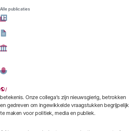
Alle publicaties
Actuele vacatures
Stagiair Dialoogprogramma Digitale Toekomst
Bij ons werk je aan kennis die ertoe
doet
Wie bij ons werkt, kiest voor maatschappelijke
betekenis. Onze collega’s zijn nieuwsgierig, betrokken
en gedreven om ingewikkelde vraagstukken begrijpelijk
te maken voor politiek, media en publiek.