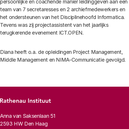
persoonlijke en coachende manier leidinggeven aan een
team van 7 secretaresses en 2 archiefmedewerkers en
het ondersteunen van het Disciplinehoofd Informatica.
Tevens was zij projectassistent van het jaarlijks
terugkerende evenement ICT.OPEN.
Diana heeft o.a. de opleidingen Project Management,
Middle Management en NIMA-Communicatie gevolgd.
Footer-menu
Rathenau logo, naar de homepage
Contactinformatie
Anna van Saksenlaan 51
2593 HW Den Haag