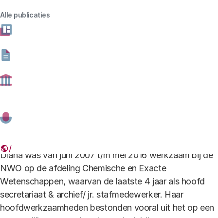
Alle publicaties
Diana werkt sinds 1 juni 2016 als Coördinerend
Directiesecretaresse bij het Rathenau Instituut. Zij houdt
zich vooral bezig met het ondersteunen van de
directeur, het bestuur en het managementteam van het
Rathenau Instituut.
Diana was van juni 2007 t/m mei 2016 werkzaam bij de
NWO op de afdeling Chemische en Exacte
Wetenschappen, waarvan de laatste 4 jaar als hoofd
secretariaat & archief/ jr. stafmedewerker. Haar
hoofdwerkzaamheden bestonden vooral uit het op een