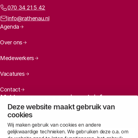
Telefoonnummer:
070 34 21 5 42
E-mailadres:
info@rathenau.nl
Paginanavigatie
Agenda
Over ons
Medewerkers
Vacatures
Contact
Meld u aan voor onze nieuwsbrief
Deze website maakt gebruik van
Maandelijks een overzicht ontvangen van ons laatste
cookies
nieuws? Laat dan uw mailadres achter.
Wij maken gebruik van cookies en andere
gelijkwaardige technieken. We gebruiken deze o.a. om
Aanmelden