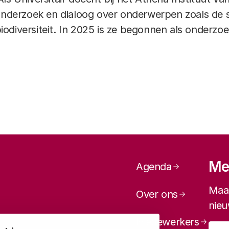
 onderzoek en dialoog over onderwerpen zoals de 
odiversiteit. In 2025 is ze begonnen als onderzoe
Paginanavi
Mel
Agenda
Maan
Over ons
nieu
Medewerkers