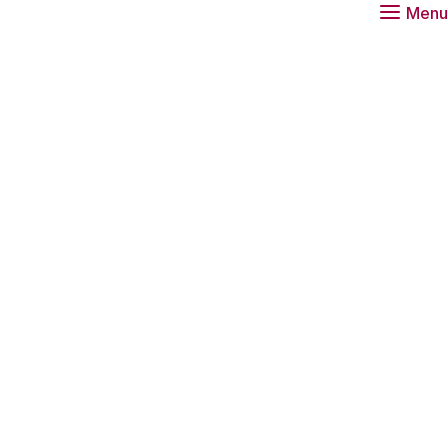
Menu
t dialoogprogramma Digitale toekomst.
gprogramma Digitale toekomst richten we ons op