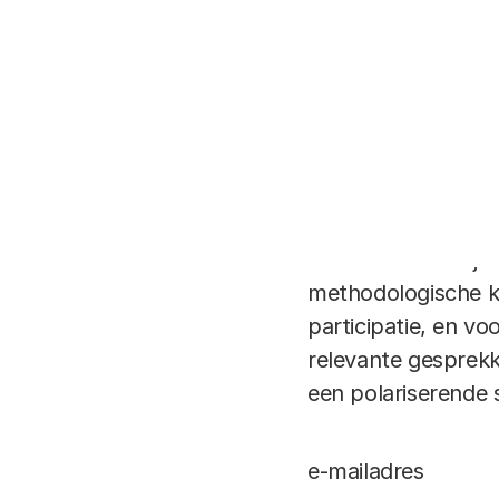
de maatschappelijk
sociale relaties, d
brengen we zoveel
denken en te sprek
voor vriendschap, 
digitalisering kunn
wij burger zijn en
heeft daarnaast ja
methodologische k
participatie, en v
relevante gesprek
een polariserende 
e-mailadres