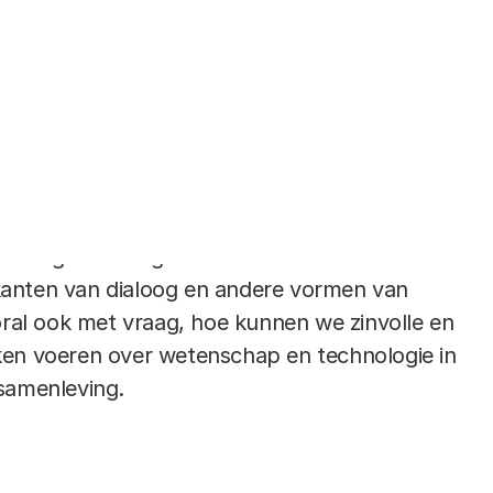
e aspecten van digitalisering op het vlak van
emocratie en leefomgeving. In onze dialogen
 mogelijk verschillende mensen samen om na te
en over vragen als wat betekent digitalisering
liefde en familieleven? Welke vormen van
en ons helpen bij rouwverwerking, welke bij hoe
 welke houden we liever buiten de deur? Willemine
renlange ervaring met onderzoek naar de
anten van dialoog en andere vormen van
ooral ook met vraag, hoe kunnen we zinvolle en
ken voeren over wetenschap en technologie in
samenleving.