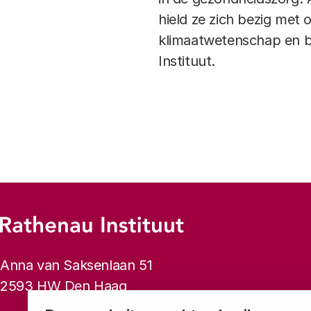
hield ze zich bezig met
klimaatwetenschap en bi
Instituut.
Footer-menu
Rathenau logo, naar de homepage
Contactinformatie
Anna van Saksenlaan 51
2593 HW Den Haag