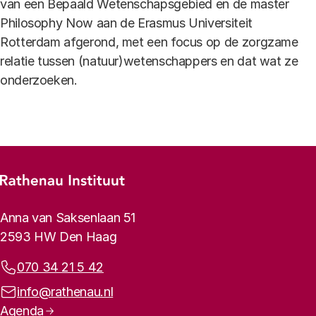
van een Bepaald Wetenschapsgebied en de master
Philosophy Now aan de Erasmus Universiteit
Rotterdam afgerond, met een focus op de zorgzame
relatie tussen (natuur)wetenschappers en dat wat ze
onderzoeken.
Footer-menu
Rathenau logo, naar de homepage
Contactinformatie
Anna van Saksenlaan 51
2593 HW Den Haag
Telefoonnummer:
070 34 21 5 42
E-mailadres:
info@rathenau.nl
Paginanavigatie
Agenda