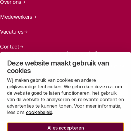
Over ons
Medewerkers
Vacatures
Contact
Meld u aan voor onze nieuwsbrief
Deze website maakt gebruik van
Maandelijks een overzicht ontvangen van ons laatste
cookies
nieuws? Laat dan uw mailadres achter.
Wij maken gebruik van cookies en andere
gelijkwaardige technieken. We gebruiken deze o.a. om
Aanmelden
de website goed te laten functioneren, het gebruik
van de website te analyseren en relevante content en
advertenties te kunnen tonen. Voor meer informatie,
Lees in
onze privacyverklaring
hoe wij deze gegevens verwerken.
lees ons
cookiebeleid
.
Sociale media
Alles accepteren
Rathenau Mastodon
Rathenau LinkedIn
Rathenau Instagram