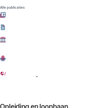
naar de relatie tussen duurzaamheid en digitalisering.
Alle publicaties
Als buitenpromovendus verkent ze hoe wetenschap,
technologie en innovatie kunnen bijdragen aan het
aanpakken van duurzaamheidsopgaven en welke rol
legitimiteit daarbij speelt.
e-mailadres
Opleiding en loopbaan