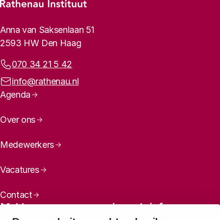
Footer-menu
Rathenau logo, naar de homepage
Contactinformatie
Anna van Saksenlaan 51
2593 HW Den Haag
Telefoonnummer:
070 34 21 5 42
E-mailadres:
info@rathenau.nl
Paginanavigatie
Agenda
Over ons
Medewerkers
Vacatures
Contact
Meld u aan voor onze nieuwsbrief