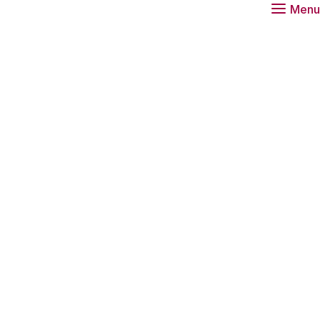
Menu
 bij het Rathenau Instituut.