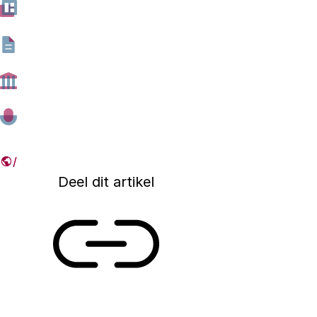
Wie financiert R&D in elke sector? Research & D
plaats in verschillende sectoren: bedrijven, instel
onderwijs en onderzoeksinstellingen. In deze dat
een vergelijking van het uitgegeven geld per sect
door de jaren heen.
07 JANUARI 2026
Deel dit artikel
Link