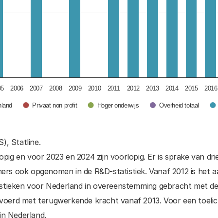
05
2006
2007
2008
2009
2010
2011
2012
2013
2014
2015
2016
nland
Privaat non profit
Hoger onderwijs
Overheid totaal
), Statline.
opig en voor 2023 en 2024 zijn voorlopig. Er is sprake van dri
rs ook opgenomen in de R&D-statistiek. Vanaf 2012 is het aa
stieken voor Nederland in overeenstemming gebracht met de in
gevoerd met terugwerkende kracht vanaf 2013. Voor een toelich
in Nederland.