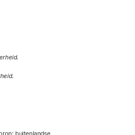
erheid.
heid.
sbron: buitenlandse