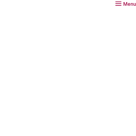
Menu
rland naar
de sector