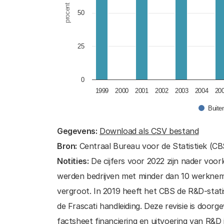
procent
50
25
0
1999
2000
2001
2002
2003
2004
20
Buite
End of interactive chart.
Gegevens:
Download als CSV bestand
Bron:
Centraal Bureau voor de Statistiek (CBS
Notities:
De cijfers voor 2022 zijn nader voorl
werden bedrijven met minder dan 10 werkneme
vergroot. In 2019 heeft het CBS de R&D-stati
de Frascati handleiding. Deze revisie is door
factsheet financiering en uitvoering van R&D 