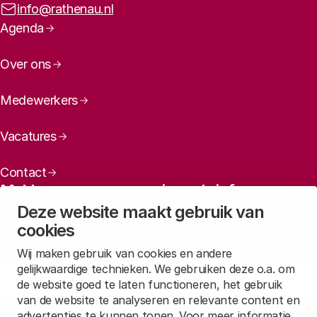
E-mailadres:
info@rathenau.nl
Paginanavigatie
Agenda
Over ons
Medewerkers
Vacatures
Contact
Meld u aan voor onze nieuwsbrief
Deze website maakt gebruik van
Maandelijks een overzicht ontvangen van ons laatste
cookies
nieuws? Laat dan uw mailadres achter.
Wij maken gebruik van cookies en andere
gelijkwaardige technieken. We gebruiken deze o.a. om
Aanmelden
de website goed te laten functioneren, het gebruik
van de website te analyseren en relevante content en
advertenties te kunnen tonen. Voor meer informatie,
Lees in
onze privacyverklaring
hoe wij deze gegevens verwerken.