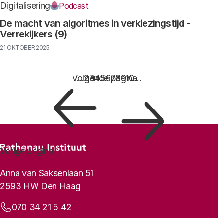
Digitalisering
Podcast
De macht van algoritmes in verkiezingstijd -
Verrekijkers (9)
21 OKTOBER 2025
Paginering
Volgende pagina
…
Pagina
2
Pagina
3
Pagina
4
Pagina
5
Pagina
6
Pagina
7
Pagina
8
Pagina
9
Pagina
10
…
Footer-menu
Vorige pagina
Rathenau logo, naar de homepage
Contactinformatie
Anna van Saksenlaan 51
2593 HW Den Haag
Telefoonnummer:
070 34 21 5 42