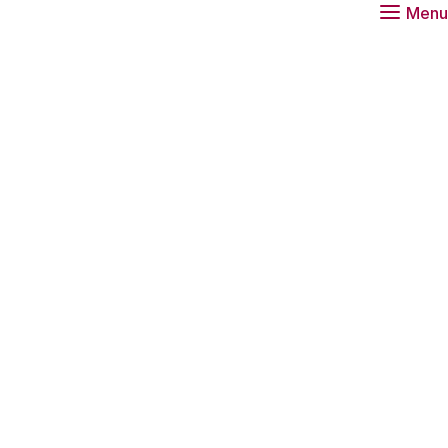
Menu
schap, politiek
uk op de