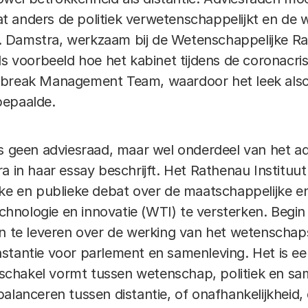
t anders de politiek verwetenschappelijkt en de
ert. Damstra, werkzaam bij de Wetenschappelijke R
ls voorbeeld hoe het kabinet tijdens de coronacri
tbreak Management Team, waardoor het leek also
bepaalde.
is geen adviesraad, maar wel onderdeel van het ad
a in haar essay beschrijft. Het Rathenau Instituut 
eke en publieke debat over de maatschappelijke e
hnologie en innovatie (WTI) te versterken. Beg
an te leveren over de werking van het wetensch
e instantie voor parlement en samenleving. Het is e
n schakel vormt tussen wetenschap, politiek en sa
alanceren tussen distantie, of onafhankelijkheid,