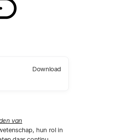
Download
jden van
wetenschap, hun rol in
eten daar continu