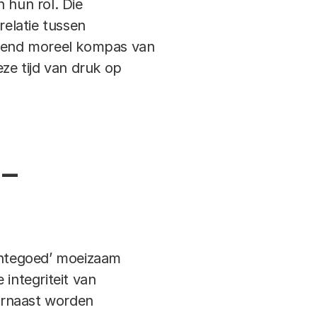
 hun rol. Die
elatie tussen
gevend moreel kompas van
eze tijd van druk op
 –
achtegoed’ moeizaam
 integriteit van
arnaast worden