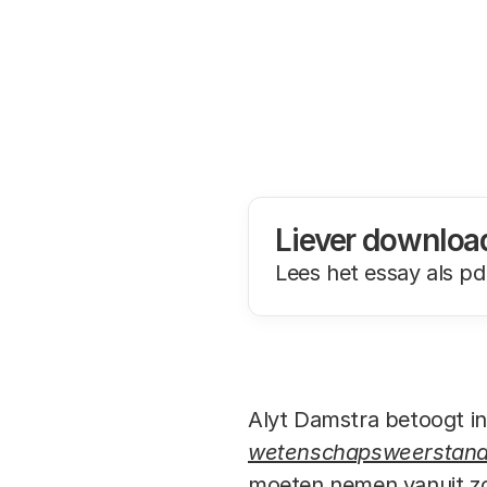
Liever downloa
Lees het essay als pd
Alyt Damstra betoogt in
wetenschapsweerstan
moeten nemen vanuit zo