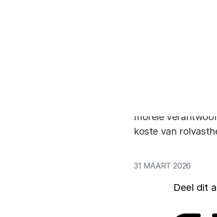
Rinie van Est en E
Beleid en Maatscha
belang van rolvast
grensvlak tussen p
betekent rolvasthe
morele verantwoor
koste van rolvasth
31 MAART 2026
Deel dit a