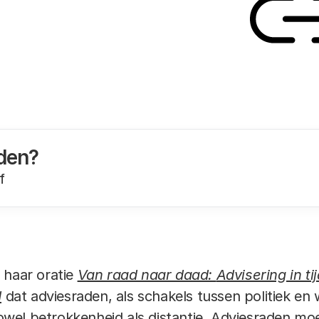
Link
den?
f
 haar oratie
Van raad naar daad:
Advisering in ti
d
dat adviesraden, als schakels tussen politiek en 
wel betrokkenheid als distantie. Adviesraden mo