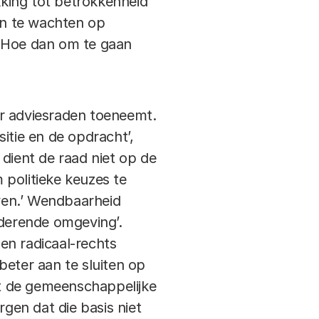
kking tot betrokkenheid
ten te wachten op
. Hoe dan om te gaan
or adviesraden toeneemt.
itie en de opdracht’,
dient de raad niet op de
m politieke keuzes te
jven.’ Wendbaarheid
derende omgeving’.
en radicaal-rechts
eter aan te sluiten op
t de gemeenschappelijke
rgen dat die basis niet