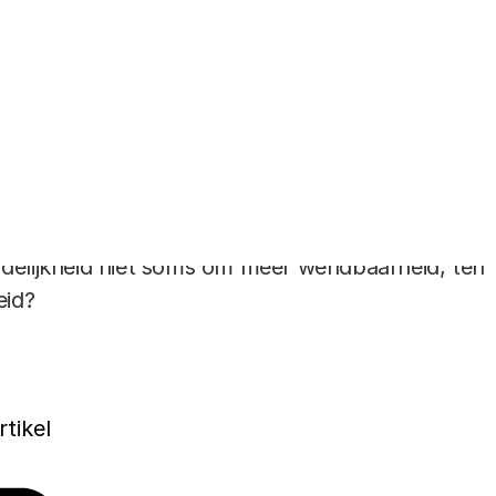
efje Cuppen reageren op verzoek van het blad
ppij op de oratie van Alyt Damstra over het
heid en wendbaarheid van organisaties op het
olitiek, wetenschap en maatschappij. Wat
id in tijden van druk op de democratie? En vraagt
delijkheid niet soms om meer wendbaarheid, ten
eid?
rtikel