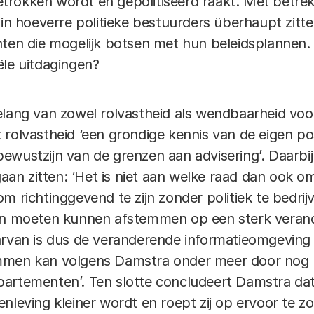
ngetrokken wordt en gepolitiseerd raakt. Met betre
 in hoeverre politieke bestuurders überhaupt zit
hten die mogelijk botsen met hun beleidsplannen
ële uitdagingen?
elang van zowel rolvastheid als wendbaarheid vo
rolvastheid ‘een grondige kennis van de eigen pos
wustzijn van de grenzen aan advisering’. Daarbij 
 gaan zitten: ‘Het is niet aan welke raad dan ook o
m richtinggevend te zijn zonder politiek te bedri
den moeten kunnen afstemmen op een sterk veran
arvan is dus de veranderende informatieomgeving 
mmen kan volgens Damstra onder meer door nog b
partementen’. Ten slotte concludeert Damstra da
nleving kleiner wordt en roept zij op ervoor te zo