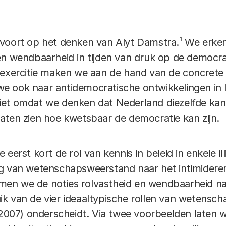
 voort op het denken van Alyt Damstra.¹ We erke
en wendbaarheid in tijden van druk op de democr
kexercitie maken we aan de hand van de concrete
n we ook naar antidemocratische ontwikkelingen in 
et omdat we denken dat Nederland diezelfde kant
aten zien hoe kwetsbaar de democratie kan zijn.
eerst kort de rol van kennis in beleid in enkele i
ng van wetenschapsweerstand naar het intimidere
en we de noties rolvastheid en wendbaarheid na
k van de vier ideaaltypische rollen van wetenscha
(2007) onderscheidt. Via twee voorbeelden laten w