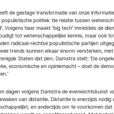
eft de gestage transformatie van onze informat
opulistische politiek ‘de relatie tussen wetensch
 Volgens haar maakt ‘big tech’ inmiddels de diens
udigt tot wetenschappelijke kennis, maar ook tot
anden radicaal-rechtse populistische partijen uitge
 twee trends kunnen elkaar enorm versterken, met
renigde Staten dat zien. Damstra stelt: ‘De ong
tieke, economische en opiniemacht – doet de demo
en.’
en dagen volgens Damstra de evenwichtskunst van
bewaken van distantie. Distantie is enerzijds nod
enschappelijkt, en anderzijds om te voorkomen da