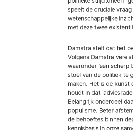
politieke strijdtoneel i
speelt de cruciale vraag
wetenschappelijke inzic
met deze twee existenti
Damstra stelt dat het b
Volgens Damstra vereist 
waaronder ‘een scherp be
stoel van de politiek te
maken. Het is de kunst o
houdt in dat ‘adviesra
Belangrijk onderdeel da
populisme. Beter afste
de behoeftes binnen de
kennisbasis in onze same