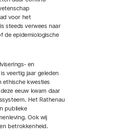
 wetenschap
aad voor het
sis steeds verwees naar
f de epidemiologische
viserings- en
is veertig jaar geleden
n ethische kwesties
in deze eeuw kwam daar
apssysteem. Het Rathenau
en publieke
menleving. Ook wij
 en betrokkenheid.