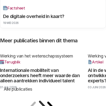
Factsheet
De digitale overheid in kaart?
19 MEI 2026
Meer publicaties binnen dit thema
Werking van het wetenschapssysteem
Werking 
Terugblik
Artikel
Internationale mobiliteit van
AI in de
onderzoekers heeft meer waarde dan
ontwikke
alleen aantrekken individueel talent
experts
01 JULI 2026
03 JUNI 2026
Alle publicaties