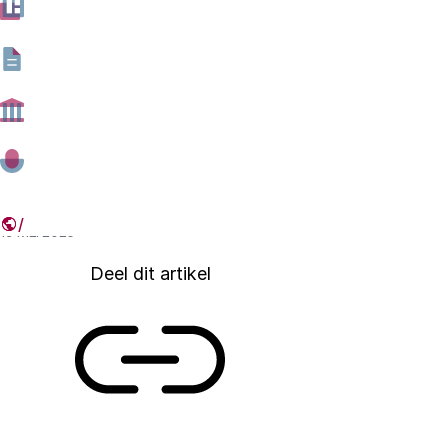
bieden nog te weinig zicht op de impact van
overheidsdigitalisering voor burgers en bedrijven.
Bovendien bieden ze nauwelijks informatie over de
transparantie, veiligheid en de invloed op de
strategische autonomie van ons land. Dat blijkt uit de
factsheet ‘Digitale overheid in kaart?’ die het Rathenau
Instituut vandaag publiceert.
19 MEI 2026
Deel dit artikel
Link