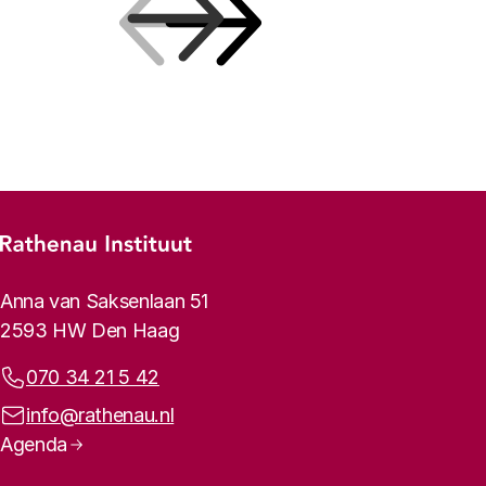
Vorige
Volgende
Footer-menu
Rathenau logo, naar de homepage
Contactinformatie
Anna van Saksenlaan 51
2593 HW Den Haag
Telefoonnummer:
070 34 21 5 42
E-mailadres:
info@rathenau.nl
Paginanavigatie
Agenda