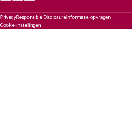
Juridische informatie
Privacy
Responsible Disclosure
Informatie opvragen
Cookie-instellingen