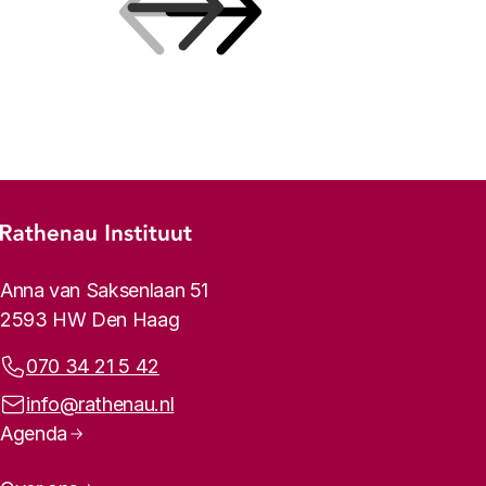
Vorige
Volgende
Footer-menu
Rathenau logo, naar de homepage
Contactinformatie
Anna van Saksenlaan 51
2593 HW Den Haag
Telefoonnummer:
070 34 21 5 42
E-mailadres:
info@rathenau.nl
Paginanavigatie
Agenda