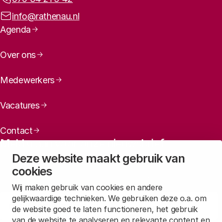
E-mailadres:
info@rathenau.nl
Paginanavigatie
Agenda
Over ons
Medewerkers
Vacatures
Contact
Meld u aan voor onze nieuwsbrief
Deze website maakt gebruik van
Maandelijks een overzicht ontvangen van ons laatste
cookies
nieuws? Laat dan uw mailadres achter.
Wij maken gebruik van cookies en andere
gelijkwaardige technieken. We gebruiken deze o.a. om
Aanmelden
de website goed te laten functioneren, het gebruik
van de website te analyseren en relevante content en