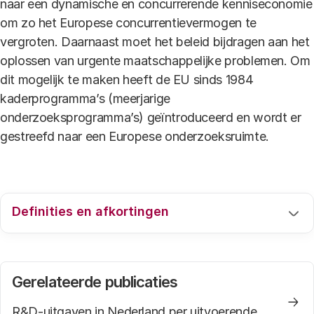
naar een dynamische en concurrerende kenniseconomie
om zo het Europese concurrentievermogen te
vergroten. Daarnaast moet het beleid bijdragen aan het
oplossen van urgente maatschappelijke problemen. Om
dit mogelijk te maken heeft de EU sinds 1984
kaderprogramma’s (meerjarige
onderzoeksprogramma’s) geïntroduceerd en wordt er
gestreefd naar een Europese onderzoeksruimte.
Definities en afkortingen
Voor een uitleg van de gebruikte definities en
afkortingen verwijzen we graag naar de
webpagina
Gerelateerde publicaties
.
R&D-uitgaven in Nederland per uitvoerende