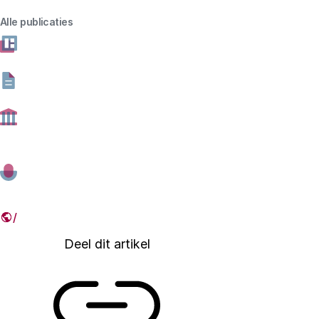
van de hoofdlijnen van het Nederlandse
Alle publicaties
wetenschapsbeleid. Financiering, wetgeving en
regulering zijn de belangrijkste instrumenten om de
wetenschap en wetenschappelijke organisaties aan te
sturen. Daarbij is de leidraad het wetenschappelijk,
maatschappelijk en economisch belang van de
wetenschap. In deze factsheet komt aan bod hoe de
Rijksoverheid, de regio en Europa hieraan invulling
geven.
26 FEBRUARI 2026
Deel dit artikel