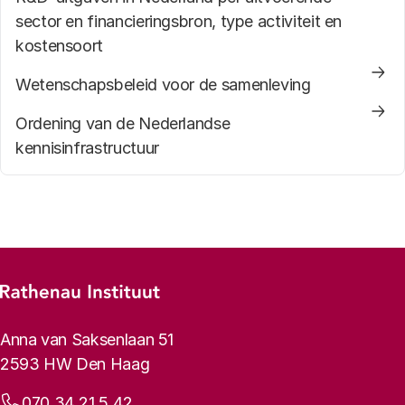
sector en financieringsbron, type activiteit en
kostensoort
Wetenschapsbeleid voor de samenleving
Ordening van de Nederlandse
kennisinfrastructuur
Footer-menu
Rathenau logo, naar de homepage
Contactinformatie
Anna van Saksenlaan 51
2593 HW Den Haag
Telefoonnummer:
070 34 21 5 42