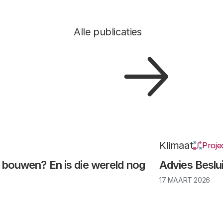
Alle publicaties
Klimaat
Proje
t bouwen? En is die wereld nog
Advies Beslu
17 MAART 2026