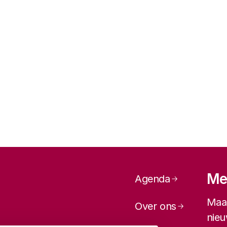
Paginanavi
Mel
Agenda
Maan
Over ons
nieu