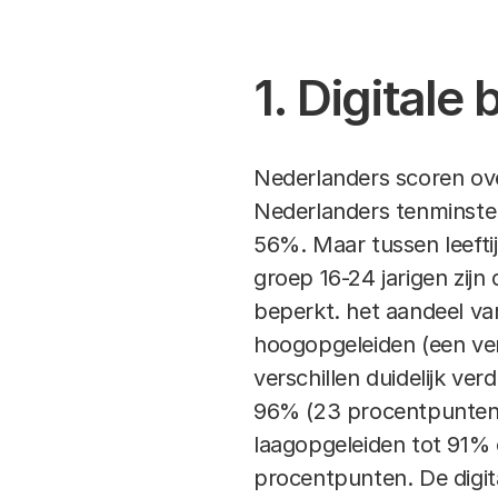
Digitale vaardigheden kunnen op m
een van de volgende twee mogelijkh
1. Digitale
1. Zelfrapportage
2. Analyse van digitaal gedrag
Nederlanders scoren ov
Nederlanders tenminste 
Internationaal vergelijkende statist
56%. Maar tussen leefti
gevraagd welke digitale taken zij re
groep 16-24 jarigen zijn 
taak (zoals het versturen van een ema
beperkt. het aandeel v
Een probleem met zelfrapportage is de
hoogopgeleiden (een ver
een digitale taak wel op de juiste en 
verschillen duidelijk ve
96% (23 procentpunten ve
Voor een dieper inzicht in digitale v
laagopgeleiden tot 91% 
groep mensen onderzocht door te kijk
procentpunten. De digi
beoordelen van informatie of het be