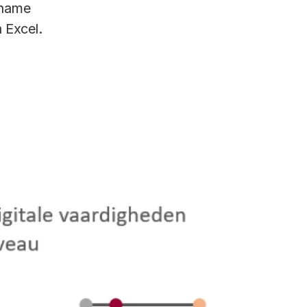
 name
 Excel.
zelfrapportage aan bod. Tot slot