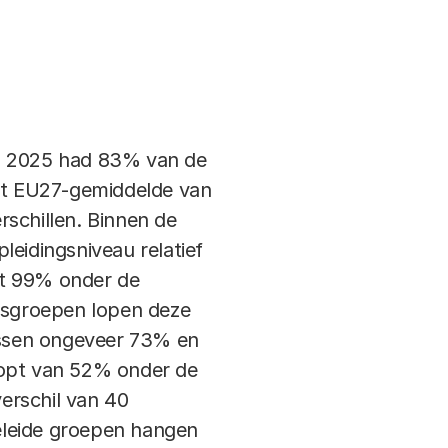
wordt meestal gebruikt gemaakt van
in 2025 had 83% van de
het EU27-gemiddelde van
ge. Dit houdt in dat mensen wordt
rschillen. Binnen de
 dat, wanneer iemand een digitale
pleidingsniveau relatief
aardigheden voor deze taak beschikt.
ot 99% onder de
 niet altijd duidelijk is of mensen
jdsgroepen lopen deze
 tussen ongeveer 73% en
loopt van 52% onder de
e analyseren. Hierbij wordt bij een
erschil van 40
hierbij omgaan met bijvoorbeeld het
eleide groepen hangen