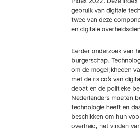
Index 2022. Deze index b
gebruik van digitale tec
twee van deze componen
en digitale overheidsdie
Eerder onderzoek van h
burgerschap. Technolog
om de mogelijkheden van
met de risico’s van dig
debat en de politieke be
Nederlanders moeten beg
technologie heeft en da
beschikken om hun voord
overheid, het vinden va