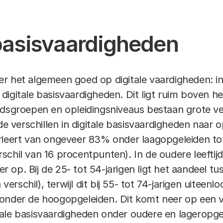
eerdere manieren worden gemeten. In onderzoek 
eden:
 basisvaardigheden
er het algemeen goed op digitale vaardigheden: 
digitale basisvaardigheden. Dit ligt ruim boven 
ieken zijn voornamelijk gebaseerd op zelfrapporta
jdsgroepen en opleidingsniveaus bestaan grote ve
centelijk hebben uitgevoerd. De aanname hierbij is
de verschillen in digitale basisvaardigheden naar o
il) heeft uitgevoerd, hij over de juiste digitale v
arieert van ongeveer 83% onder laagopgeleiden t
 mogelijkheid van zelfoverschatting, omdat daarbij
schil van 16 procentpunten). In de oudere leefti
veilige manier uitvoeren.
rder op. Bij de 25- tot 54-jarigen ligt het aandeel
rschil), terwijl dit bij 55- tot 74-jarigen uiteen
aardigheden is het daarom nog om digitaal gedrag t
onder de hoogopgeleiden. Dit komt neer op een v
en hoe zij een digitale taak uitvoeren en hoe zij 
tale basisvaardigheden onder oudere en lageropg
veiligen van hun persoonsgegevens.