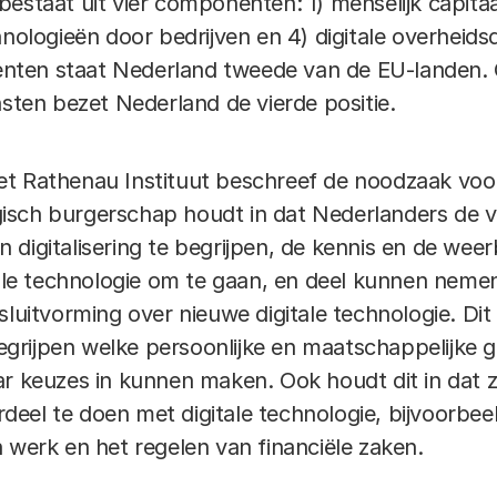
estaat uit vier componenten: 1) menselijk capitaal,
hnologieën door bedrijven en 4) digitale overheids
ten staat Nederland tweede van de EU-landen. O
nsten bezet Nederland de vierde positie.
et Rathenau Instituut beschreef de noodzaak voo
isch burgerschap houdt in dat Nederlanders de 
 digitalisering te begrijpen, de kennis en de we
itale technologie om te gaan, en deel kunnen nem
sluitvorming over nieuwe digitale technologie. Dit
rijpen welke persoonlijke en maatschappelijke ge
ar keuzes in kunnen maken. Ook houdt dit in dat 
eel te doen met digitale technologie, bijvoorbee
n werk en het regelen van financiële zaken.