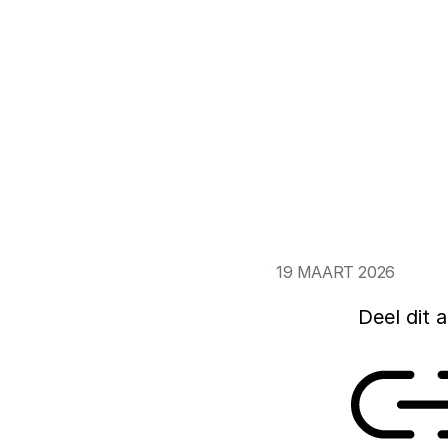
Digitale inclusie, 
samenleving voor ie
het van belang da
digitalisering om t
hierover op een rij
opleidingsniveaus. 
digitale overheid, o
19 MAART 2026
Deel dit a