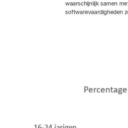
waarschijnlijk samen me
softwarevaardigheden z
In deze factsheet komen vooral inter
bespreken we ook enkele analyses va