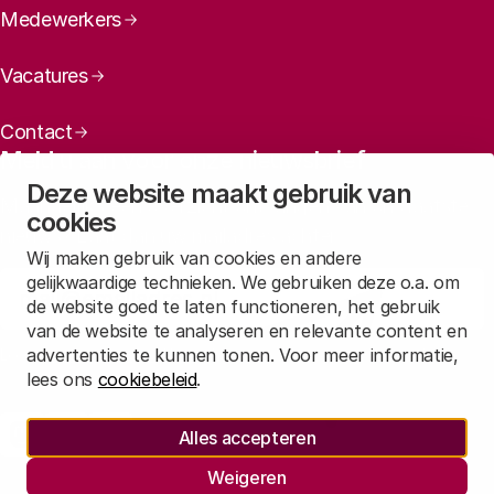
Medewerkers
Vacatures
Contact
Meld u aan voor onze nieuwsbrief
Deze website maakt gebruik van
Maandelijks een overzicht ontvangen van ons laatste
cookies
nieuws? Laat dan uw mailadres achter.
Wij maken gebruik van cookies en andere
gelijkwaardige technieken. We gebruiken deze o.a. om
Aanmelden
de website goed te laten functioneren, het gebruik
van de website te analyseren en relevante content en
advertenties te kunnen tonen. Voor meer informatie,
Lees in
onze privacyverklaring
hoe wij deze gegevens verwerken.
lees ons
cookiebeleid
.
Sociale media
Alles accepteren
Rathenau Mastodon
Rathenau LinkedIn
Rathenau Instagram
Weigeren