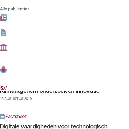
te realiseren.
Alle publicaties
Factsheets en datapublicaties
Factsheet
Onderzoek naar kunstmatige intelligentie in
Nederland
01 JULI 2021
Factsheet
Klimaatgericht onderzoek en innovatie
16 AUGUSTUS 2019
Factsheet
Digitale vaardigheden voor technologisch