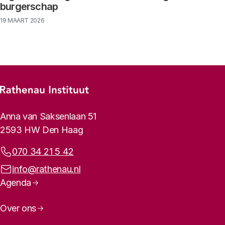
burgerschap
19 MAART 2026
Footer-menu
Rathenau logo, naar de homepage
Contactinformatie
Anna van Saksenlaan 51
2593 HW Den Haag
Telefoonnummer:
070 34 21 5 42
E-mailadres:
info@rathenau.nl
Paginanavigatie
Agenda
Over ons