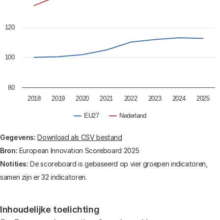
120
100
80
2018
2019
2020
2021
2022
2023
2024
2025
EU27
Nederland
End of interactive chart.
Gegevens:
Download als CSV bestand
Bron:
European Innovation Scoreboard 2025
Notities:
De scoreboard is gebaseerd op vier groepen indicatoren,
samen zijn er 32 indicatoren.
Inhoudelijke toelichting