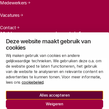
Medewerkers
Vacatures
Contact
Meld u aan voor onze nieuwsbrief
Deze website maakt gebruik van
Maandelijks een overzicht ontvangen van ons laatste
cookies
nieuws? Laat dan uw mailadres achter.
Wij maken gebruik van cookies en andere
gelijkwaardige technieken. We gebruiken deze o.a. om
Aanmelden
de website goed te laten functioneren, het gebruik
van de website te analyseren en relevante content en
advertenties te kunnen tonen. Voor meer informatie,
Lees in
onze privacyverklaring
hoe wij deze gegevens verwerken.
lees ons
cookiebeleid
.
Sociale media
Alles accepteren
Rathenau Mastodon
Rathenau LinkedIn
Rathenau Instagram
Weigeren