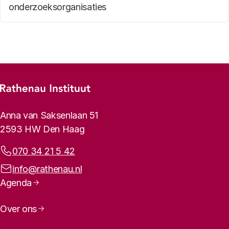
onderzoeksorganisaties
Footer-menu
Rathenau logo, naar de homepage
Contactinformatie
Anna van Saksenlaan 51
2593 HW Den Haag
Telefoonnummer:
070 34 21 5 42
E-mailadres:
info@rathenau.nl
Paginanavigatie
Agenda
Over ons