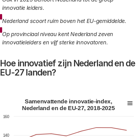
innovatie leiders.
Nederland scoort ruim boven het EU-gemiddelde.
Op provinciaal niveau kent Nederland zeven
innovatieleiders en vijf sterke innovatoren.
Hoe innovatief zijn Nederland en de
EU-27 landen?
Samenvattende innovatie-index, Nederland en de EU-2
Samenvattende innovatie-index,
Line chart with 2 lines.
Nederland en de EU-27, 2018-2025
View as data table, Samenvattende innovatie-index,
160
The chart has 1 X axis displaying categories.
The chart has 1 Y axis displaying values. Data ranges fr
140