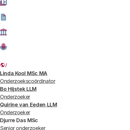
generatieve_ai_scan_Rathenau_Instituut-
shutterstock.jpg
In deze scan concludeert het Rathenau Instituut dat generatieve AI
risico’s in de digitale samenleving versterkt en nieuwe risico’s
introduceert. (Foto: Shutterstock)
Auteurs
Linda Kool MSc MA
Onderzoekscoördinator
Bo Hijstek LLM
Onderzoeker
Quirine van Eeden LLM
Onderzoeker
Djurre Das MSc
Senior onderzoeker