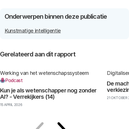
Onderwerpen binnen deze publicatie
Kunstmatige intelligentie
Gerelateerd aan dit rapport
Werking van het wetenschapssysteem
Digitalise
Generatieve AI
Podcast
Is generatieve AI nieuw?
De macht
verkiezin
Kun je als wetenschapper nog zonder
AI? - Verrekijkers (14)
21 OKTOBER 
15 APRIL 2026