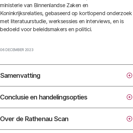
ministerie van Binnenlandse Zaken en
Koninkrijksrelaties, gebaseerd op kortlopend onderzoek
met literatuurstudie, werksessies en interviews, en is
bedoeld voor beleidsmakers en politici.
06 DECEMBER 2023
Samenvatting
Waarom een Rathenau Scan over
generatieve AI?
Conclusie en handelingsopties
Over de Rathenau Scan