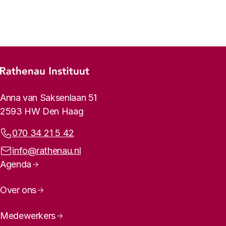
Footer-menu
Rathenau logo, naar de homepage
Contactinformatie
Anna van Saksenlaan 51
2593 HW Den Haag
Telefoonnummer:
070 34 21 5 42
E-mailadres:
info@rathenau.nl
Paginanavigatie
Agenda
Over ons
Medewerkers