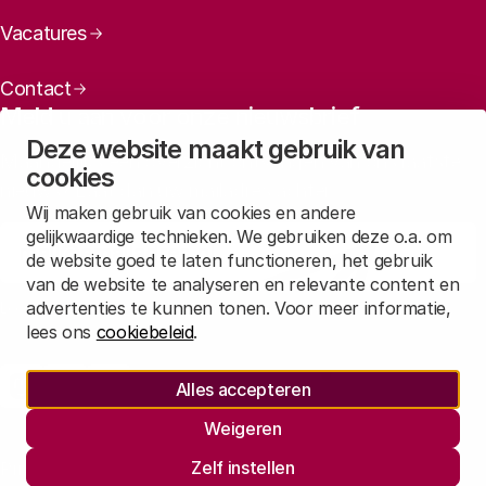
Vacatures
Contact
Meld u aan voor onze nieuwsbrief
Deze website maakt gebruik van
Maandelijks een overzicht ontvangen van ons laatste
cookies
nieuws? Laat dan uw mailadres achter.
Wij maken gebruik van cookies en andere
gelijkwaardige technieken. We gebruiken deze o.a. om
Aanmelden
de website goed te laten functioneren, het gebruik
van de website te analyseren en relevante content en
advertenties te kunnen tonen. Voor meer informatie,
Lees in
onze privacyverklaring
hoe wij deze gegevens verwerken.
lees ons
cookiebeleid
.
Sociale media
Alles accepteren
Rathenau Mastodon
Rathenau LinkedIn
Rathenau Instagram
Weigeren
Juridische informatie
Zelf instellen
Privacy
Responsible Disclosure
Informatie opvragen