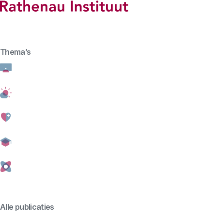
Hoofdmenu
Rathenau logo, naar de homepage
Thema’s
Agenda
Home
Agenda
Bessensap 201
Alle publicaties