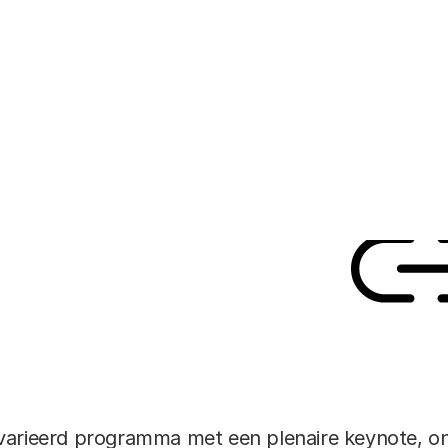
de Rode Hoed om k
wisselen. De dag h
wetenschap.
21 JUNI 2019
9:00
Deel dit a
Link
varieerd programma met een plenaire keynote, on