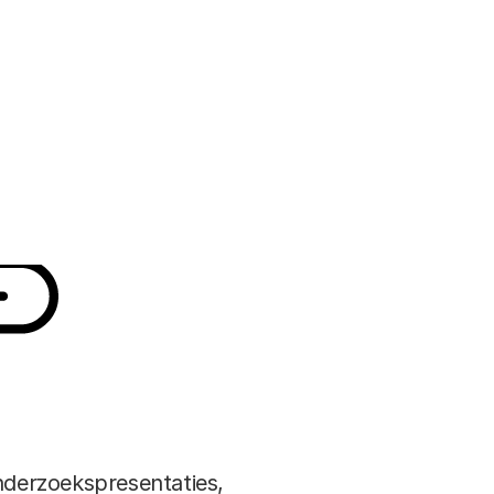
ennis over wetenschapscommunicatie uit te
eeft als thema de popularisering van
RODE HOED AMSTERDAM
rtikel
derzoekspresentaties,