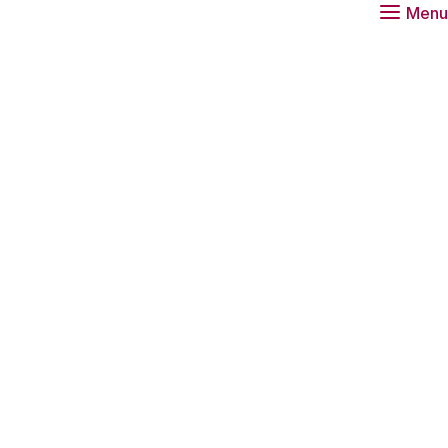
Menu
is het tijd voor Bessensap 2019. Zo’n 350
voorlichters en onderzoekers ontmoeten elkaar in