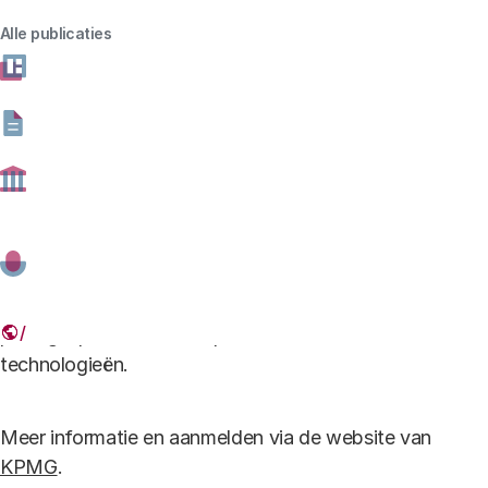
03 OKTOBER 2018
14.30-18.00
AMSTELVEEN
Alle publicaties
Deel dit artikel
Link
Directeur Melanie Peters doet mee aan het
panelgesprek over de impact van nieuwe
technologieën.
Meer informatie en aanmelden via de website van
KPMG
.