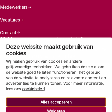
Medewerkers
Vacatures
Contact
Meld u aan voor onze nieuwsbrief
Deze website maakt gebruik van
Maandelijks een overzicht ontvangen van ons laatste
cookies
nieuws? Laat dan uw mailadres achter.
Wij maken gebruik van cookies en andere
gelijkwaardige technieken. We gebruiken deze o.a. om
Aanmelden
de website goed te laten functioneren, het gebruik
van de website te analyseren en relevante content en
advertenties te kunnen tonen. Voor meer informatie,
Lees in
onze privacyverklaring
hoe wij deze gegevens verwerken.
lees ons
cookiebeleid
.
Sociale media
Alles accepteren
Rathenau Mastodon
Rathenau LinkedIn
Rathenau Instagram
Weigeren