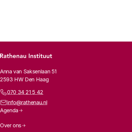
Footer-menu
Rathenau logo, naar de homepage
Contactinformatie
Anna van Saksenlaan 51
2593 HW Den Haag
Telefoonnummer:
070 34 21 5 42
E-mailadres:
info@rathenau.nl
Paginanavigatie
Agenda
Over ons