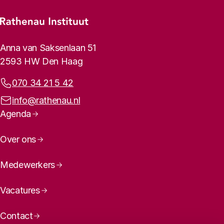
Footer-menu
Rathenau logo, naar de homepage
Contactinformatie
Anna van Saksenlaan 51
2593 HW Den Haag
Telefoonnummer:
070 34 21 5 42
E-mailadres:
info@rathenau.nl
Paginanavigatie
Agenda
Over ons
Medewerkers
Vacatures
Contact