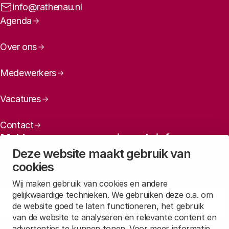
E-mailadres:
info@rathenau.nl
Paginanavigatie
Agenda
Over ons
Medewerkers
Vacatures
Contact
Meld u aan voor onze nieuwsbrief
Deze website maakt gebruik van
Maandelijks een overzicht ontvangen van ons laatste
cookies
nieuws? Laat dan uw mailadres achter.
Wij maken gebruik van cookies en andere
gelijkwaardige technieken. We gebruiken deze o.a. om
Aanmelden
de website goed te laten functioneren, het gebruik
van de website te analyseren en relevante content en
advertenties te kunnen tonen. Voor meer informatie,
Lees in
onze privacyverklaring
hoe wij deze gegevens verwerken.