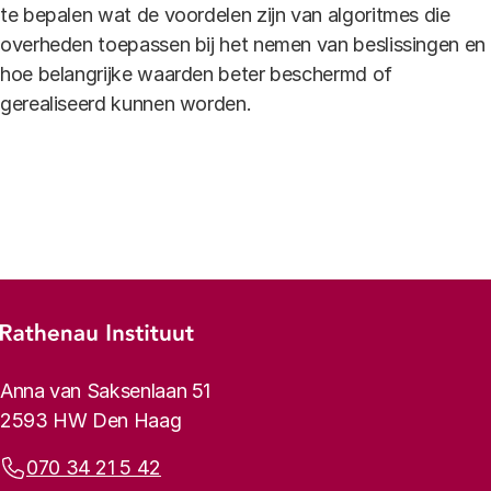
te bepalen wat de voordelen zijn van algoritmes die
overheden toepassen bij het nemen van beslissingen en
hoe belangrijke waarden beter beschermd of
gerealiseerd kunnen worden.
Footer-menu
Rathenau logo, naar de homepage
Contactinformatie
Anna van Saksenlaan 51
2593 HW Den Haag
Telefoonnummer:
070 34 21 5 42