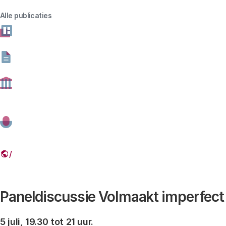
naar antwoorden op vragen als: hoe kijken we naar
Alle publicaties
onszelf? En hoe blijven we zelf regie voeren als nieuwe
technologieën keuzes voor ons maken?
05 JULI 2018
19.30 UUR
MUSEUM HET DOLHUYS, HAARLEM
Deel dit artikel
Link
Paneldiscussie Volmaakt imperfect
5 juli, 19.30 tot 21 uur.