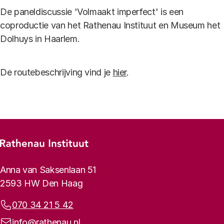
De paneldiscussie 'Volmaakt imperfect' is een
coproductie van het Rathenau Instituut en Museum het
Dolhuys in Haarlem.
De routebeschrijving vind je
hier
.
Footer-menu
Rathenau logo, naar de homepage
Contactinformatie
Anna van Saksenlaan 51
2593 HW Den Haag
Telefoonnummer:
070 34 21 5 42
E-mailadres:
info@rathenau.nl