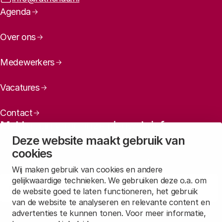
Paginanavigatie
Agenda
Over ons
Medewerkers
Vacatures
Contact
Meld u aan voor onze nieuwsbrief
Deze website maakt gebruik van
Maandelijks een overzicht ontvangen van ons laatste
cookies
nieuws? Laat dan uw mailadres achter.
Wij maken gebruik van cookies en andere
gelijkwaardige technieken. We gebruiken deze o.a. om
Aanmelden
de website goed te laten functioneren, het gebruik
van de website te analyseren en relevante content en
advertenties te kunnen tonen. Voor meer informatie,
Lees in
onze privacyverklaring
hoe wij deze gegevens verwerken.