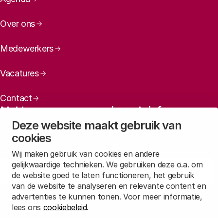
Over ons
Medewerkers
Vacatures
Contact
Meld u aan voor onze nieuwsbrief
Deze website maakt gebruik van
Maandelijks een overzicht ontvangen van ons laatste
cookies
nieuws? Laat dan uw mailadres achter.
Wij maken gebruik van cookies en andere
gelijkwaardige technieken. We gebruiken deze o.a. om
Aanmelden
de website goed te laten functioneren, het gebruik
van de website te analyseren en relevante content en
advertenties te kunnen tonen. Voor meer informatie,
Lees in
onze privacyverklaring
hoe wij deze gegevens verwerken.
lees ons
cookiebeleid
.