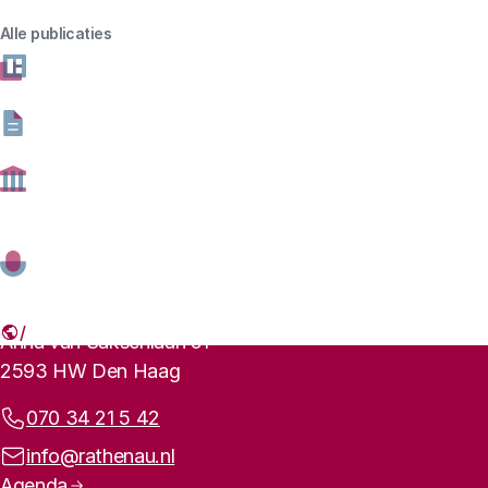
Statusbericht
Sorry...This form is closed to new submissions.
Alle publicaties
Footer-menu
Rathenau logo, naar de homepage
Contactinformatie
Anna van Saksenlaan 51
2593 HW Den Haag
Telefoonnummer:
070 34 21 5 42
E-mailadres:
info@rathenau.nl
Paginanavigatie
Agenda