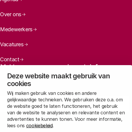
Over ons
Medewerkers
Vacatures
Contact
Meld u aan voor onze nieuwsbrief
Deze website maakt gebruik van
Maandelijks een overzicht ontvangen van ons laatste
cookies
nieuws? Laat dan uw mailadres achter.
Wij maken gebruik van cookies en andere
gelijkwaardige technieken. We gebruiken deze o.a. om
Aanmelden
de website goed te laten functioneren, het gebruik
van de website te analyseren en relevante content en
advertenties te kunnen tonen. Voor meer informatie,
Lees in
onze privacyverklaring
hoe wij deze gegevens verwerken.
lees ons
cookiebeleid
.