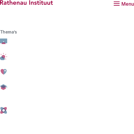
Hoofdmenu
Menu
Rathenau logo, naar de homepage
Thema’s
Home
Citizens thinktank: maandag
28 november 16:00 – 17:15
uur
Meld je hier aan voor de Citizens thinktank sessie van
maandag 28 november van 16:00 – 17:15 uur.