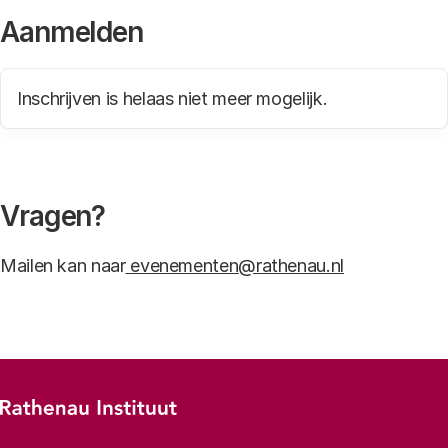
Aanmelden
Statusbericht
Inschrijven is helaas niet meer mogelijk.
Vragen?
Mailen kan naar
evenementen@rathenau.nl
Footer-menu
Rathenau logo, naar de homepage