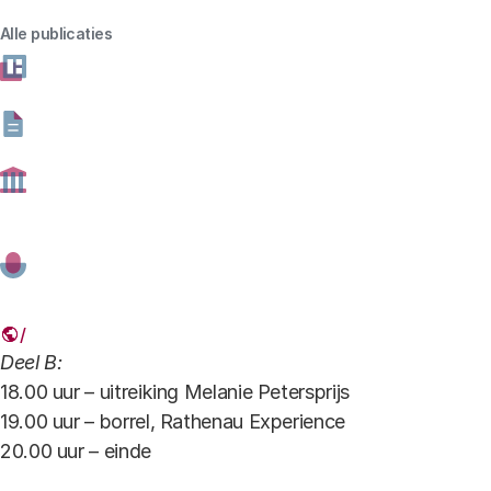
Petersprijs op 14 november.
Alle publicaties
Programma
Deel A:
15.00 uur – ontvangst, Rathenau Experience
15.30 uur – start symposium
17.15 uur – einde symposium, pauze, Rathenau
Experience
Deel B:
18.00 uur – uitreiking Melanie Petersprijs
19.00 uur – borrel, Rathenau Experience
20.00 uur – einde