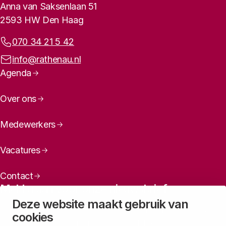
Contactinformatie
Anna van Saksenlaan 51
2593 HW Den Haag
Telefoonnummer:
070 34 21 5 42
E-mailadres:
info@rathenau.nl
Paginanavigatie
Agenda
Over ons
Medewerkers
Vacatures
Contact
Meld u aan voor onze nieuwsbrief
Deze website maakt gebruik van
Maandelijks een overzicht ontvangen van ons laatste
cookies
nieuws? Laat dan uw mailadres achter.