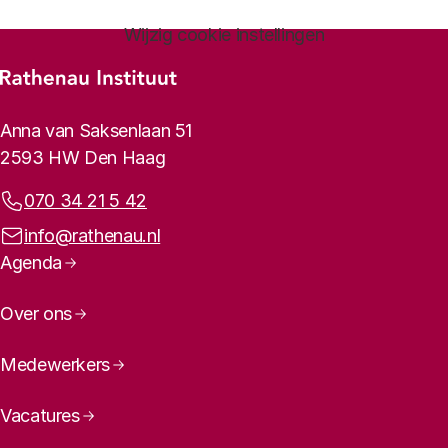
Wijzig cookie instellingen
Footer-menu
Rathenau logo, naar de homepage
Contactinformatie
Anna van Saksenlaan 51
2593 HW Den Haag
Telefoonnummer:
070 34 21 5 42
E-mailadres:
info@rathenau.nl
Paginanavigatie
Agenda
Over ons
Medewerkers
Vacatures