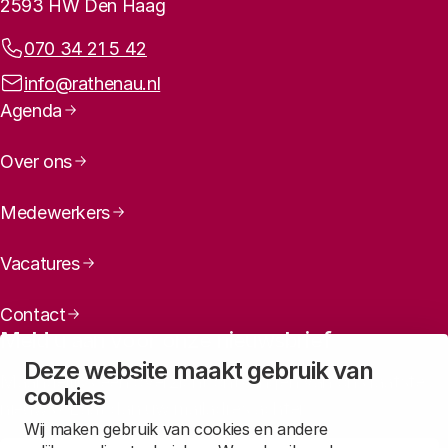
2593 HW Den Haag
Telefoonnummer:
070 34 21 5 42
E-mailadres:
info@rathenau.nl
Paginanavigatie
Agenda
Over ons
Medewerkers
Vacatures
Contact
Meld u aan voor onze nieuwsbrief
Deze website maakt gebruik van
Maandelijks een overzicht ontvangen van ons laatste
cookies
nieuws? Laat dan uw mailadres achter.
Wij maken gebruik van cookies en andere