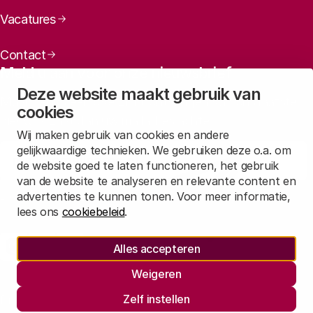
Vacatures
Contact
Meld u aan voor onze nieuwsbrief
Deze website maakt gebruik van
Maandelijks een overzicht ontvangen van ons laatste
cookies
nieuws? Laat dan uw mailadres achter.
Wij maken gebruik van cookies en andere
gelijkwaardige technieken. We gebruiken deze o.a. om
Aanmelden
de website goed te laten functioneren, het gebruik
van de website te analyseren en relevante content en
advertenties te kunnen tonen. Voor meer informatie,
Lees in
onze privacyverklaring
hoe wij deze gegevens verwerken.
lees ons
cookiebeleid
.
Sociale media
Alles accepteren
Rathenau Mastodon
Rathenau LinkedIn
Rathenau Instagram
Weigeren
Juridische informatie
Zelf instellen
Privacy
Responsible Disclosure
Informatie opvragen