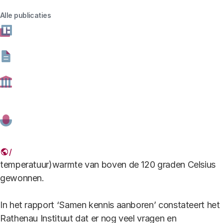
Alle publicaties
BAP Geothermie.pdf
Download
be
bestand type
pdf -
bestand formaat
370.33 kB
boren.JPG
Geothermie, oftewel aardwarmte, wordt gezien als een
duurzame warmtebron. Hoge verwachtingen zijn er in
het bijzonder van ‘ultradiepe geothermie’: hierbij wordt
dieper geboord dan vier kilometer en (hoge
temperatuur)warmte van boven de 120 graden Celsius
gewonnen.
In het rapport ‘Samen kennis aanboren’ constateert het
Rathenau Instituut dat er nog veel vragen en