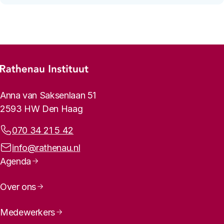
Footer-menu
Rathenau logo, naar de homepage
Contactinformatie
Anna van Saksenlaan 51
2593 HW Den Haag
Telefoonnummer:
070 34 21 5 42
E-mailadres:
info@rathenau.nl
Paginanavigatie
Agenda
Over ons
Medewerkers