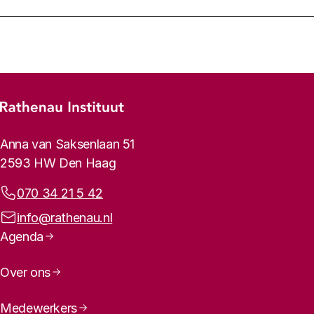
Footer-menu
Rathenau logo, naar de homepage
Contactinformatie
Anna van Saksenlaan 51
2593 HW Den Haag
Telefoonnummer:
070 34 21 5 42
E-mailadres:
info@rathenau.nl
Paginanavigatie
Agenda
Over ons
Medewerkers