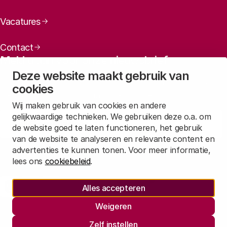
Extra download:
Vacatures
Download een
met gedetailleerde
Contact
cijfers per departement
Meld u aan voor onze nieuwsbrief
Deze website maakt gebruik van
Maandelijks een overzicht ontvangen van ons laatste
cookies
nieuws? Laat dan uw mailadres achter.
Wij maken gebruik van cookies en andere
gelijkwaardige technieken. We gebruiken deze o.a. om
Aanmelden
de website goed te laten functioneren, het gebruik
van de website te analyseren en relevante content en
advertenties te kunnen tonen. Voor meer informatie,
Lees in
onze privacyverklaring
hoe wij deze gegevens verwerken.
lees ons
cookiebeleid
.
Sociale media
Alles accepteren
Rathenau Mastodon
Rathenau LinkedIn
Rathenau Instagram
Weigeren
Juridische informatie
Zelf instellen
Privacy
Responsible Disclosure
Informatie opvragen