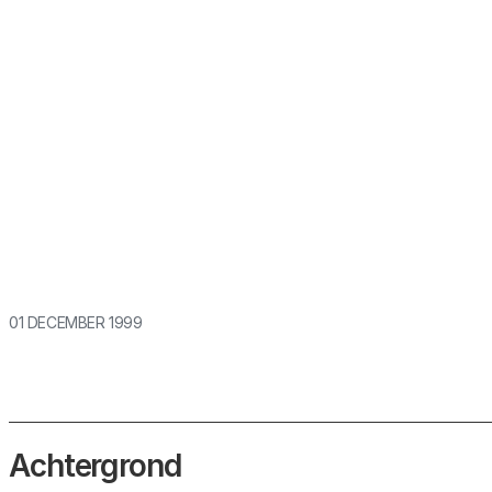
Dit rapport gaat over burgerschap in het tijdpe
geneeskunde.
01 DECEMBER 1999
Achtergrond