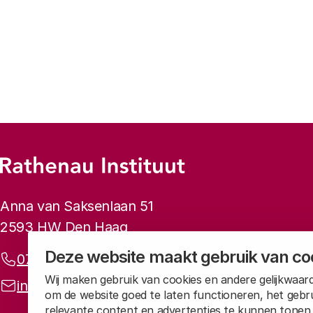
Footer-menu
Rathenau logo, naar de homepage
Contactinformatie
Anna van Saksenlaan 51
2593 HW Den Haag
Deze website maakt gebruik van co
Telefoonnummer:
070 34 21 5 42
Wij maken gebruik van cookies en andere gelijkwaard
E-mailadres:
info@rathenau.nl
om de website goed te laten functioneren, het gebr
relevante content en advertenties te kunnen tonen.