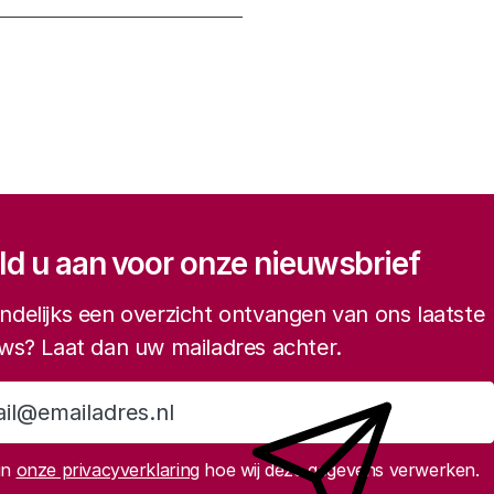
gatie
d u aan voor onze nieuwsbrief
delijks een overzicht ontvangen van ons laatste
ws? Laat dan uw mailadres achter.
Aanmelden
in
onze privacyverklaring
hoe wij deze gegevens verwerken.