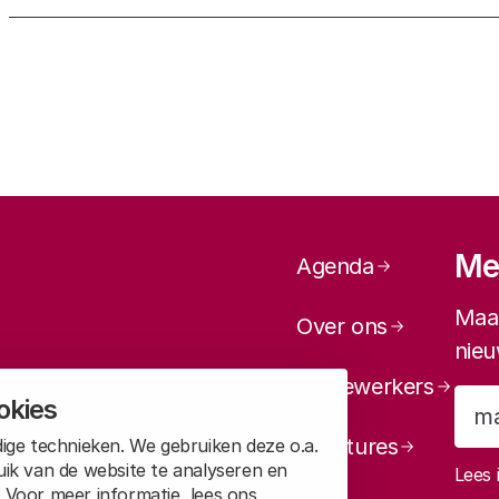
Bij voorkeur citeren als:
Paginanavi
Mel
Agenda
Maan
Over ons
nieu
Medewerkers
okies
Vacatures
ige technieken. We gebruiken deze o.a.
uik van de website te analyseren en
Lees 
 Voor meer informatie, lees ons