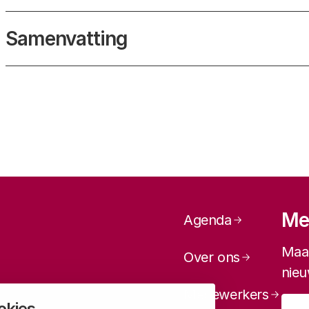
Samenvatting
Paginanavi
Mel
Agenda
Maan
Over ons
nieu
Medewerkers
okies