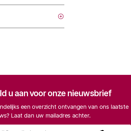
gatie
d u aan voor onze nieuwsbrief
delijks een overzicht ontvangen van ons laatste
ws? Laat dan uw mailadres achter.
Aanmelden