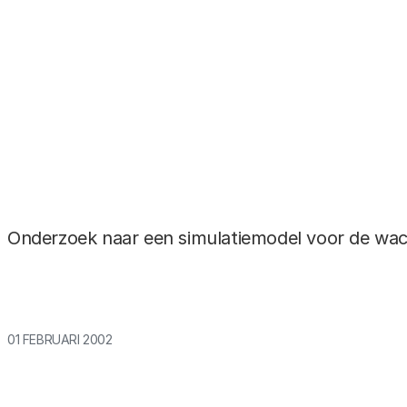
BAP-Donororganen-f
bestand type
pdf -
bestand forma
285.59 kB
Onderzoek naar een simulatiemodel voor de wach
01 FEBRUARI 2002