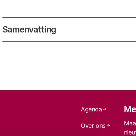
Samenvatting
Paginanavi
Mel
Agenda
Maan
Over ons
nieu